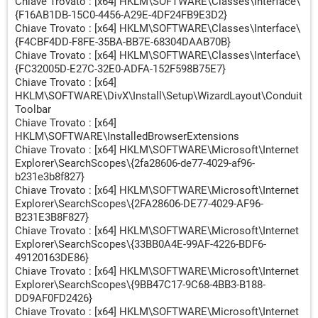
Chiave Trovato : [x64] HKLM\SOFTWARE\Classes\Interface\
{F16AB1DB-15C0-4456-A29E-4DF24FB9E3D2}
Chiave Trovato : [x64] HKLM\SOFTWARE\Classes\Interface\
{F4CBF4DD-F8FE-35BA-BB7E-68304DAAB70B}
Chiave Trovato : [x64] HKLM\SOFTWARE\Classes\Interface\
{FC32005D-E27C-32E0-ADFA-152F598B75E7}
Chiave Trovato : [x64]
HKLM\SOFTWARE\DivX\Install\Setup\WizardLayout\Conduit
Toolbar
Chiave Trovato : [x64]
HKLM\SOFTWARE\InstalledBrowserExtensions
Chiave Trovato : [x64] HKLM\SOFTWARE\Microsoft\Internet
Explorer\SearchScopes\{2fa28606-de77-4029-af96-
b231e3b8f827}
Chiave Trovato : [x64] HKLM\SOFTWARE\Microsoft\Internet
Explorer\SearchScopes\{2FA28606-DE77-4029-AF96-
B231E3B8F827}
Chiave Trovato : [x64] HKLM\SOFTWARE\Microsoft\Internet
Explorer\SearchScopes\{33BB0A4E-99AF-4226-BDF6-
49120163DE86}
Chiave Trovato : [x64] HKLM\SOFTWARE\Microsoft\Internet
Explorer\SearchScopes\{9BB47C17-9C68-4BB3-B188-
DD9AF0FD2426}
Chiave Trovato : [x64] HKLM\SOFTWARE\Microsoft\Internet