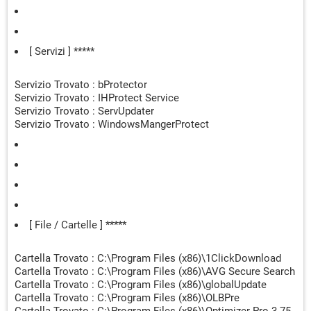
HKEY_LOCAL_MACHINE\System\CurrentControlSet\Service
s\ServUpdater
("C:\Users\casa\AppData\Local\ServUpdater\ServiceUpd.ex
[ Servizi ] *****
e") -> Trovato
[Suspicious.Path] (X64)
HKEY_LOCAL_MACHINE\System\CurrentControlSet\Service
Servizio Trovato : bProtector
s\SoftwareUpd
Servizio Trovato : IHProtect Service
("C:\Users\casa\AppData\Local\SoftwareUpdater\Software
Servizio Trovato : ServUpdater
UpdService.exe") -> Trovato
Servizio Trovato : WindowsMangerProtect
[Suspicious.Path] (X64)
HKEY_LOCAL_MACHINE\System\ControlSet001\Services\a
sl ("C:\ProgramData\Service\Application\asl.exe") -> Trovato
[PUP] (X64)
HKEY_LOCAL_MACHINE\System\ControlSet001\Services\b
Protector -> Trovato
[PUP|Suspicious.Path] (X64)
[ File / Cartelle ] *****
HKEY_LOCAL_MACHINE\System\ControlSet001\Services\S
ervUpdater
Cartella Trovato : C:\Program Files (x86)\1ClickDownload
("C:\Users\casa\AppData\Local\ServUpdater\ServiceUpd.ex
Cartella Trovato : C:\Program Files (x86)\AVG Secure Search
e") -> Trovato
Cartella Trovato : C:\Program Files (x86)\globalUpdate
[Suspicious.Path] (X64)
Cartella Trovato : C:\Program Files (x86)\OLBPre
HKEY_LOCAL_MACHINE\System\ControlSet001\Services\S