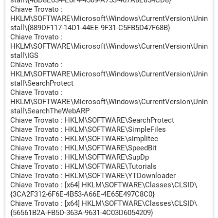
stall\{4BD8E034-E0F4-4509-A753-467A8E854CD8}
Chiave Trovato :
HKLM\SOFTWARE\Microsoft\Windows\CurrentVersion\Unin
stall\{889DF117-14D1-44EE-9F31-C5FB5D47F68B}
Chiave Trovato :
HKLM\SOFTWARE\Microsoft\Windows\CurrentVersion\Unin
stall\IGS
Chiave Trovato :
HKLM\SOFTWARE\Microsoft\Windows\CurrentVersion\Unin
stall\SearchProtect
Chiave Trovato :
HKLM\SOFTWARE\Microsoft\Windows\CurrentVersion\Unin
stall\SearchTheWebARP
Chiave Trovato : HKLM\SOFTWARE\SearchProtect
Chiave Trovato : HKLM\SOFTWARE\SimpleFiles
Chiave Trovato : HKLM\SOFTWARE\simplitec
Chiave Trovato : HKLM\SOFTWARE\SpeedBit
Chiave Trovato : HKLM\SOFTWARE\SupDp
Chiave Trovato : HKLM\SOFTWARE\Tutorials
Chiave Trovato : HKLM\SOFTWARE\YTDownloader
Chiave Trovato : [x64] HKLM\SOFTWARE\Classes\CLSID\
{3CA2F312-6F6E-4B53-A66E-4E65E497C8C0}
Chiave Trovato : [x64] HKLM\SOFTWARE\Classes\CLSID\
{56561B2A-FB5D-363A-9631-4C03D6054209}