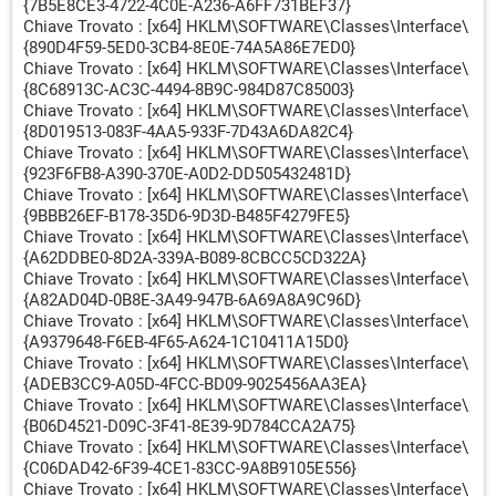
{7B5E8CE3-4722-4C0E-A236-A6FF731BEF37}
Chiave Trovato : [x64] HKLM\SOFTWARE\Classes\Interface\
{890D4F59-5ED0-3CB4-8E0E-74A5A86E7ED0}
Chiave Trovato : [x64] HKLM\SOFTWARE\Classes\Interface\
{8C68913C-AC3C-4494-8B9C-984D87C85003}
Chiave Trovato : [x64] HKLM\SOFTWARE\Classes\Interface\
{8D019513-083F-4AA5-933F-7D43A6DA82C4}
Chiave Trovato : [x64] HKLM\SOFTWARE\Classes\Interface\
{923F6FB8-A390-370E-A0D2-DD505432481D}
Chiave Trovato : [x64] HKLM\SOFTWARE\Classes\Interface\
{9BBB26EF-B178-35D6-9D3D-B485F4279FE5}
Chiave Trovato : [x64] HKLM\SOFTWARE\Classes\Interface\
{A62DDBE0-8D2A-339A-B089-8CBCC5CD322A}
Chiave Trovato : [x64] HKLM\SOFTWARE\Classes\Interface\
{A82AD04D-0B8E-3A49-947B-6A69A8A9C96D}
Chiave Trovato : [x64] HKLM\SOFTWARE\Classes\Interface\
{A9379648-F6EB-4F65-A624-1C10411A15D0}
Chiave Trovato : [x64] HKLM\SOFTWARE\Classes\Interface\
{ADEB3CC9-A05D-4FCC-BD09-9025456AA3EA}
Chiave Trovato : [x64] HKLM\SOFTWARE\Classes\Interface\
{B06D4521-D09C-3F41-8E39-9D784CCA2A75}
Chiave Trovato : [x64] HKLM\SOFTWARE\Classes\Interface\
{C06DAD42-6F39-4CE1-83CC-9A8B9105E556}
Chiave Trovato : [x64] HKLM\SOFTWARE\Classes\Interface\