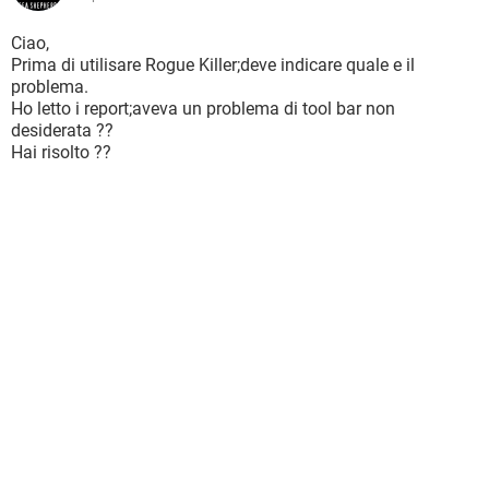
[Suspicious.Path] Selection Tools.exe(5440) --
C:\Users\casa\AppData\Roaming\WTools\Selection
Ciao,
Tools\Selection Tools.exe[7] -> Eliminato [TermProc]
Prima di utilisare Rogue Killer;deve indicare quale e il
problema.
¤¤¤ Registro : 40 ¤¤¤
Ho letto i report;aveva un problema di tool bar non
[PUP] (X64) HKEY_CLASSES_ROOT\CLSID\{3CA2F312-
desiderata ??
6F6E-4B53-A66E-4E65E497C8C0} (C:\Program Files
Hai risolto ??
(x86)\AVG\AVG2012\avgssiea.dll) -> Trovato
[PUP] (X64) HKEY_CLASSES_ROOT\CLSID\{56561B2A-
FB5D-363A-9631-4C03D6054209} (mscoree.dll) -> Trovato
[PUP] (X64) HKEY_CLASSES_ROOT\CLSID\{A717364F-
69F3-3A24-ADD5-3901A57F880E} (mscoree.dll) -> Trovato
[PUP] (X64) HKEY_CLASSES_ROOT\CLSID\{AE07101B-
46D4-4A98-AF68-0333EA26E113} (mscoree.dll) -> Trovato
[PUP] (X64) HKEY_CLASSES_ROOT\CLSID\{CCB08265-
B35D-30B2-A6AF-6986CA957358} (mscoree.dll) -> Trovato
[PUP] (X64) HKEY_CLASSES_ROOT\CLSID\{CD92622E-
49B9-33B7-98D1-EC51049457D7} (mscoree.dll) -> Trovato
[PUP] (X64) HKEY_CLASSES_ROOT\CLSID\{E041E037-
FA4B-364A-B440-7A1051EA0301} (mscoree.dll) -> Trovato
[PUP] (X64)
HKEY_LOCAL_MACHINE\Software\Microsoft\Windows\Curr