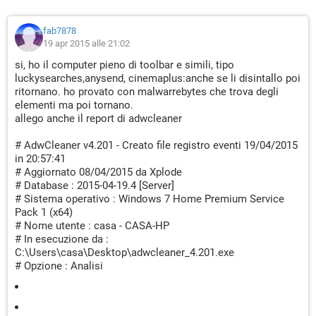
entVersion\Explorer\Browser Helper Objects\{3CA2F312-
6F6E-4B53-A66E-4E65E497C8C0} (C:\Program Files
(x86)\AVG\AVG2012\avgssiea.dll) -> Trovato
fab7878
[PUP] (X86)
19 apr 2015 alle 21:02
HKEY_LOCAL_MACHINE\Software\Microsoft\Windows\Curr
si, ho il computer pieno di toolbar e simili, tipo
entVersion\Explorer\Browser Helper Objects\{3CA2F312-
luckysearches,anysend, cinemaplus:anche se li disintallo poi
6F6E-4B53-A66E-4E65E497C8C0} (C:\Program Files
ritornano. ho provato con malwarrebytes che trova degli
(x86)\AVG\AVG2012\avgssiea.dll) -> Trovato
elementi ma poi tornano.
[PUP] (X86)
allego anche il report di adwcleaner
HKEY_LOCAL_MACHINE\Software\Microsoft\Windows\Curr
entVersion\Explorer\Browser Helper Objects\{95B7759C-
# AdwCleaner v4.201 - Creato file registro eventi 19/04/2015
8C7F-4BF1-B163-73684A933233} -> Trovato
in 20:57:41
[Suspicious.Path] (X64)
# Aggiornato 08/04/2015 da Xplode
HKEY_LOCAL_MACHINE\System\CurrentControlSet\Service
# Database : 2015-04-19.4 [Server]
# Sistema operativo : Windows 7 Home Premium Service
s\asl ("C:\ProgramData\Service\Application\asl.exe") ->
Pack 1 (x64)
Trovato
# Nome utente : casa - CASA-HP
[PUP] (X64)
# In esecuzione da :
HKEY_LOCAL_MACHINE\System\CurrentControlSet\Service
C:\Users\casa\Desktop\adwcleaner_4.201.exe
s\bProtector -> Trovato
# Opzione : Analisi
[Hidden.From.SCM] (X64)
HKEY_LOCAL_MACHINE\System\CurrentControlSet\Service
s\ddjcwsj (System32\drivers\hqscs.sys) -> Trovato
[PUP|Suspicious.Path] (X64)