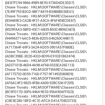
{6E87FC94-9866-49B9-8E93-5736D6DE3DD7}
Chiave Trovato : HKLM\SOFTWARE\Classes\CLSID\
{7E49F793-B3CD-4BF7-8419-B34B8BD30E61}
Chiave Trovato : HKLM\SOFTWARE\Classes\CLSID\
{834469E3-CA2B-4F21-A5CA-4F6F4DBCDE87}
Chiave Trovato : HKLM\SOFTWARE\Classes\CLSID\
{8529FAA3-5BFD-43C1-AB35-B53C4B96C6E5}
Chiave Trovato : HKLM\SOFTWARE\Classes\CLSID\
{94496571-6AC5-4836-82D5-D46260C44B17}
Chiave Trovato : HKLM\SOFTWARE\Classes\CLSID\
{A717364F-69F3-3A24-ADD5-3901A57F880E}
Chiave Trovato : HKLM\SOFTWARE\Classes\CLSID\
{ADBC39BE-3D20-4333-8D99-E91EB1B62474}
Chiave Trovato : HKLM\SOFTWARE\Classes\CLSID\
{AE07101B-46D4-4A98-AF68-0333EA26E113}
Chiave Trovato : HKLM\SOFTWARE\Classes\CLSID\
{AF175732-0D59-716D-F757-9F1492D808D9}
Chiave Trovato : HKLM\SOFTWARE\Classes\CLSID\
{AF6AC4F2-9825-4FB6-A600-92BC5361F209}
Chiave Trovato : HKLM\SOFTWARE\Classes\CLSID\
{BC9FD17D-30F6-4464-9E53-596A90AFF023}
Chiave Trovato : HKLM\SOFTWARE\Classes\CLSID\
{C8E5E280-1BFD-4C1E-AFCA-D41A7DB23733}