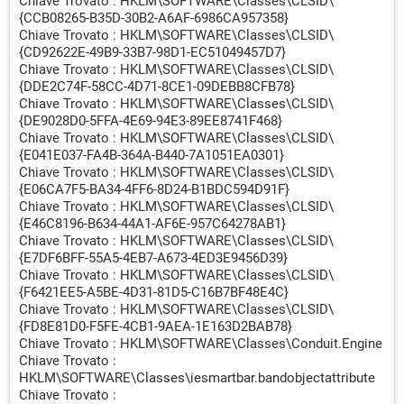
Chiave Trovato : HKLM\SOFTWARE\Classes\CLSID\
{CCB08265-B35D-30B2-A6AF-6986CA957358}
Chiave Trovato : HKLM\SOFTWARE\Classes\CLSID\
{CD92622E-49B9-33B7-98D1-EC51049457D7}
Chiave Trovato : HKLM\SOFTWARE\Classes\CLSID\
{DDE2C74F-58CC-4D71-8CE1-09DEBB8CFB78}
Chiave Trovato : HKLM\SOFTWARE\Classes\CLSID\
{DE9028D0-5FFA-4E69-94E3-89EE8741F468}
Chiave Trovato : HKLM\SOFTWARE\Classes\CLSID\
{E041E037-FA4B-364A-B440-7A1051EA0301}
Chiave Trovato : HKLM\SOFTWARE\Classes\CLSID\
{E06CA7F5-BA34-4FF6-8D24-B1BDC594D91F}
Chiave Trovato : HKLM\SOFTWARE\Classes\CLSID\
{E46C8196-B634-44A1-AF6E-957C64278AB1}
Chiave Trovato : HKLM\SOFTWARE\Classes\CLSID\
{E7DF6BFF-55A5-4EB7-A673-4ED3E9456D39}
Chiave Trovato : HKLM\SOFTWARE\Classes\CLSID\
{F6421EE5-A5BE-4D31-81D5-C16B7BF48E4C}
Chiave Trovato : HKLM\SOFTWARE\Classes\CLSID\
{FD8E81D0-F5FE-4CB1-9AEA-1E163D2BAB78}
Chiave Trovato : HKLM\SOFTWARE\Classes\Conduit.Engine
Chiave Trovato :
HKLM\SOFTWARE\Classes\iesmartbar.bandobjectattribute
Chiave Trovato :