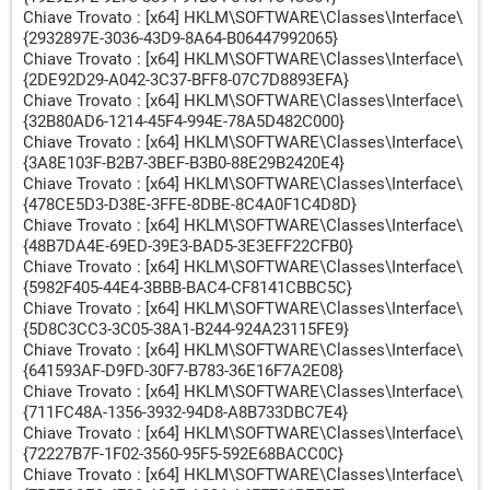
Chiave Trovato : [x64] HKLM\SOFTWARE\Classes\Interface\
{2932897E-3036-43D9-8A64-B06447992065}
Chiave Trovato : [x64] HKLM\SOFTWARE\Classes\Interface\
{2DE92D29-A042-3C37-BFF8-07C7D8893EFA}
Chiave Trovato : [x64] HKLM\SOFTWARE\Classes\Interface\
{32B80AD6-1214-45F4-994E-78A5D482C000}
Chiave Trovato : [x64] HKLM\SOFTWARE\Classes\Interface\
{3A8E103F-B2B7-3BEF-B3B0-88E29B2420E4}
Chiave Trovato : [x64] HKLM\SOFTWARE\Classes\Interface\
{478CE5D3-D38E-3FFE-8DBE-8C4A0F1C4D8D}
Chiave Trovato : [x64] HKLM\SOFTWARE\Classes\Interface\
{48B7DA4E-69ED-39E3-BAD5-3E3EFF22CFB0}
Chiave Trovato : [x64] HKLM\SOFTWARE\Classes\Interface\
{5982F405-44E4-3BBB-BAC4-CF8141CBBC5C}
Chiave Trovato : [x64] HKLM\SOFTWARE\Classes\Interface\
{5D8C3CC3-3C05-38A1-B244-924A23115FE9}
Chiave Trovato : [x64] HKLM\SOFTWARE\Classes\Interface\
{641593AF-D9FD-30F7-B783-36E16F7A2E08}
Chiave Trovato : [x64] HKLM\SOFTWARE\Classes\Interface\
{711FC48A-1356-3932-94D8-A8B733DBC7E4}
Chiave Trovato : [x64] HKLM\SOFTWARE\Classes\Interface\
{72227B7F-1F02-3560-95F5-592E68BACC0C}
Chiave Trovato : [x64] HKLM\SOFTWARE\Classes\Interface\