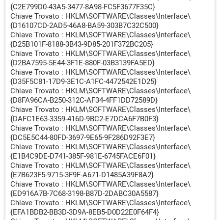
{C2E799D0-43A5-3477-8A98-FC5F3677F35C}
Chiave Trovato : HKLM\SOFTWARE\Classes\Interface\
{D16107CD-2AD5-46A8-BA59-303B7C32C500}
Chiave Trovato : HKLM\SOFTWARE\Classes\Interface\
{D25B101F-8188-3B43-9D85-201F372BC205}
Chiave Trovato : HKLM\SOFTWARE\Classes\Interface\
{D2BA7595-5E44-3F1E-880F-03B3139FA5ED}
Chiave Trovato : HKLM\SOFTWARE\Classes\Interface\
{D35F5C81-17D9-3E1C-A1FC-4472542E1D25}
Chiave Trovato : HKLM\SOFTWARE\Classes\Interface\
{D8FA96CA-B250-312C-AF34-4FF1DD72589D}
Chiave Trovato : HKLM\SOFTWARE\Classes\Interface\
{DAFC1E63-3359-416D-9BC2-E7DCA6F7B0F3}
Chiave Trovato : HKLM\SOFTWARE\Classes\Interface\
{DC5E5C44-80FD-3697-9E65-9F286D92F3E7}
Chiave Trovato : HKLM\SOFTWARE\Classes\Interface\
{E1B4C9DE-D741-385F-981E-6745FACE6F01}
Chiave Trovato : HKLM\SOFTWARE\Classes\Interface\
{E7B623F5-9715-3F9F-A671-D1485A39F8A2}
Chiave Trovato : HKLM\SOFTWARE\Classes\Interface\
{ED916A7B-7C68-3198-B87D-2DABC30A5587}
Chiave Trovato : HKLM\SOFTWARE\Classes\Interface\
{EFA1BDB2-BB3D-3D9A-8EB5-D0D22E0F64F4}