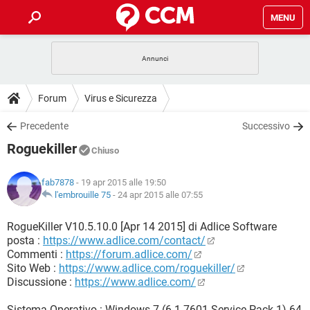
MENU
HOME
COVID-19
GAMING
GUIDE
Forum
Virus e Sicurezza
INTRATTENIMENTO
ANDROID
COVID-19
GAMING
DOWNLOAD
Precedente
Successivo
iOS
WINDOWS 10
INTRATTENIMENTO
ANDROID
Roguekiller
INSTAGRAM
COVID-19
WHATSAPP
GAMING
Chiuso
FORUM
iOS
WINDOWS 10
TIKTOK
INTRATTENIMENTO
FACEBOOK
ANDROID
fab7878
- 19 apr 2015 alle 19:50
INSTAGRAM
COVID-19
WHATSAPP
GAMING
GLOSSARIO
l'embrouille 75
-
24 apr 2015 alle 07:55
HARDWARE
iOS
WINDOWS 10
TIKTOK
INTRATTENIMENTO
FACEBOOK
ANDROID
INSTAGRAM
COVID-19
WHATSAPP
GAMING
RogueKiller V10.5.10.0 [Apr 14 2015] di Adlice Software
HARDWARE
iOS
WINDOWS 10
posta :
https://www.adlice.com/contact/
TIKTOK
INTRATTENIMENTO
FACEBOOK
ANDROID
Commenti :
https://forum.adlice.com/
INSTAGRAM
WHATSAPP
Sito Web :
https://www.adlice.com/roguekiller/
HARDWARE
iOS
WINDOWS 10
TIKTOK
FACEBOOK
Discussione :
https://www.adlice.com/
INSTAGRAM
WHATSAPP
HARDWARE
Sistema Operativo : Windows 7 (6.1.7601 Service Pack 1) 64