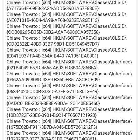
Chiave Trovato : [x64] HKLM\SOFTWARE\Classes\CLSID\
{A717364F-69F3-3A24-ADD5-3901A57F880E}
Chiave Trovato : [x64] HKLM\SOFTWARE\Classes\CLSID\
{AE07101B-46D4-4A98-AF68-0333EA26E113}
Chiave Trovato : [x64] HKLM\SOFTWARE\Classes\CLSID\
{CCB08265-B35D-30B2-A6AF-6986CA957358}
Chiave Trovato : [x64] HKLM\SOFTWARE\Classes\CLSID\
{CD92622E-49B9-33B7-98D1-EC51049457D7}
Chiave Trovato : [x64] HKLM\SOFTWARE\Classes\CLSID\
{E041E037-FA4B-364A-B440-7A1051EA0301}
Chiave Trovato : [x64] HKLM\SOFTWARE\Classes\Interface\
{021B4049-F57D-4565-A693-FD3B04786BFA}
Chiave Trovato : [x64] HKLM\SOFTWARE\Classes\Interface\
{0362AA09-808D-48E9-B360-FB51A8CBCE09}
Chiave Trovato : [x64] HKLM\SOFTWARE\Classes\Interface\
{06844020-CD0B-3D3D-A7FE-371153013E49}
Chiave Trovato : [x64] HKLM\SOFTWARE\Classes\Interface\
{0ADC01BB-303B-3F8E-93DA-12C140E85460}
Chiave Trovato : [x64] HKLM\SOFTWARE\Classes\Interface\
{10D3722F-23E6-3901-B6C1-FF6567121920}
Chiave Trovato : [x64] HKLM\SOFTWARE\Classes\Interface\
{1675E62B-F911-3B7B-A046-EB57261212F3}
Chiave Trovato : [x64] HKLM\SOFTWARE\Classes\Interface\
{192929F2-9273-3894-91B0-F54671C4C861}