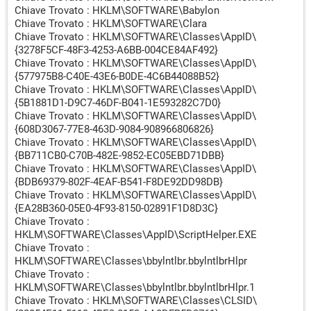
Chiave Trovato : HKLM\SOFTWARE\Babylon
Chiave Trovato : HKLM\SOFTWARE\Clara
Chiave Trovato : HKLM\SOFTWARE\Classes\AppID\
{3278F5CF-48F3-4253-A6BB-004CE84AF492}
Chiave Trovato : HKLM\SOFTWARE\Classes\AppID\
{577975B8-C40E-43E6-B0DE-4C6B44088B52}
Chiave Trovato : HKLM\SOFTWARE\Classes\AppID\
{5B1881D1-D9C7-46DF-B041-1E593282C7D0}
Chiave Trovato : HKLM\SOFTWARE\Classes\AppID\
{608D3067-77E8-463D-9084-908966806826}
Chiave Trovato : HKLM\SOFTWARE\Classes\AppID\
{BB711CB0-C70B-482E-9852-EC05EBD71DBB}
Chiave Trovato : HKLM\SOFTWARE\Classes\AppID\
{BDB69379-802F-4EAF-B541-F8DE92DD98DB}
Chiave Trovato : HKLM\SOFTWARE\Classes\AppID\
{EA28B360-05E0-4F93-8150-02891F1D8D3C}
Chiave Trovato :
HKLM\SOFTWARE\Classes\AppID\ScriptHelper.EXE
Chiave Trovato :
HKLM\SOFTWARE\Classes\bbylntlbr.bbylntlbrHlpr
Chiave Trovato :
HKLM\SOFTWARE\Classes\bbylntlbr.bbylntlbrHlpr.1
Chiave Trovato : HKLM\SOFTWARE\Classes\CLSID\