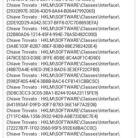
Chiave Trovato : HKLM\SOFTWARE\Classes\Interface\
{2932897E-3036-43D9-8A64-B06447992065}
Chiave Trovato : HKLM\SOFTWARE\Classes\Interface\
{2DE92D29-A042-3C37-BFF8-07C7D8893EFA}
Chiave Trovato : HKLM\SOFTWARE\Classes\Interface\
{32B80AD6-1214-45F4-994E-78A5D482C000}
Chiave Trovato : HKLM\SOFTWARE\Classes\Interface\
{3A8E103F-B2B7-3BEF-B3B0-88E29B2420E4}
Chiave Trovato : HKLM\SOFTWARE\Classes\Interface\
{478CE5D3-D38E-3FFE-8DBE-8C4A0F1C4D8D}
Chiave Trovato : HKLM\SOFTWARE\Classes\Interface\
{48B7DA4E-69ED-39E3-BAD5-3E3EFF22CFB0}
Chiave Trovato : HKLM\SOFTWARE\Classes\Interface\
{5982F405-44E4-3BBB-BAC4-CF8141CBBC5C}
Chiave Trovato : HKLM\SOFTWARE\Classes\Interface\
{5D8C3CC3-3C05-38A1-B244-924A23115FE9}
Chiave Trovato : HKLM\SOFTWARE\Classes\Interface\
{641593AF-D9FD-30F7-B783-36E16F7A2E08}
Chiave Trovato : HKLM\SOFTWARE\Classes\Interface\
{711FC48A-1356-3932-94D8-A8B733DBC7E4}
Chiave Trovato : HKLM\SOFTWARE\Classes\Interface\
{72227B7F-1F02-3560-95F5-592E68BACC0C}
Chiave Trovato : HKLM\SOFTWARE\Classes\Interface\