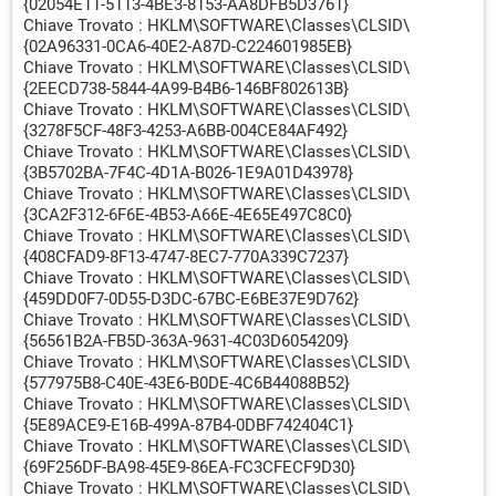
{02054E11-5113-4BE3-8153-AA8DFB5D3761}
Chiave Trovato : HKLM\SOFTWARE\Classes\CLSID\
{02A96331-0CA6-40E2-A87D-C224601985EB}
Chiave Trovato : HKLM\SOFTWARE\Classes\CLSID\
{2EECD738-5844-4A99-B4B6-146BF802613B}
Chiave Trovato : HKLM\SOFTWARE\Classes\CLSID\
{3278F5CF-48F3-4253-A6BB-004CE84AF492}
Chiave Trovato : HKLM\SOFTWARE\Classes\CLSID\
{3B5702BA-7F4C-4D1A-B026-1E9A01D43978}
Chiave Trovato : HKLM\SOFTWARE\Classes\CLSID\
{3CA2F312-6F6E-4B53-A66E-4E65E497C8C0}
Chiave Trovato : HKLM\SOFTWARE\Classes\CLSID\
{408CFAD9-8F13-4747-8EC7-770A339C7237}
Chiave Trovato : HKLM\SOFTWARE\Classes\CLSID\
{459DD0F7-0D55-D3DC-67BC-E6BE37E9D762}
Chiave Trovato : HKLM\SOFTWARE\Classes\CLSID\
{56561B2A-FB5D-363A-9631-4C03D6054209}
Chiave Trovato : HKLM\SOFTWARE\Classes\CLSID\
{577975B8-C40E-43E6-B0DE-4C6B44088B52}
Chiave Trovato : HKLM\SOFTWARE\Classes\CLSID\
{5E89ACE9-E16B-499A-87B4-0DBF742404C1}
Chiave Trovato : HKLM\SOFTWARE\Classes\CLSID\
{69F256DF-BA98-45E9-86EA-FC3CFECF9D30}
Chiave Trovato : HKLM\SOFTWARE\Classes\CLSID\