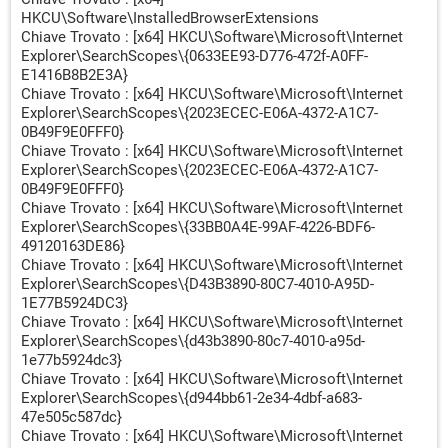
uIVbUxYtKLGqA5POcZgiGcz88A0D/owDv2EW28VYmjIYUpc
HKCU\Software\InstalledBrowserExtensions
NAfwwBd8A7nOqSIXtDw3Vqe0JeZHQr6Yp/Ves+OqMM858
Chiave Trovato : [x64] HKCU\Software\Microsoft\Internet
7Ryv2iCkwpevi6rrr9x9A4crcJfU6S+2xTNAyYBSdpWy9qW1v
Explorer\SearchScopes\{0633EE93-D776-472f-A0FF-
h9vSUNyhCrdLSjq0PfHww9PoW/hIZdMw4hjfXxM70=) ->
E1416B8B2E3A}
Trovato
Chiave Trovato : [x64] HKCU\Software\Microsoft\Internet
Explorer\SearchScopes\{2023ECEC-E06A-4372-A1C7-
¤¤¤ Archivi : 1 ¤¤¤
0B49F9E0FFF0}
[Suspicious.Path][Archivio] hqghumeaylnlf.lnk --
Chiave Trovato : [x64] HKCU\Software\Microsoft\Internet
C:\Users\casa\AppData\Roaming\Microsoft\Windows\Star
Explorer\SearchScopes\{2023ECEC-E06A-4372-A1C7-
t Menu\Programs\Startup\hqghumeaylnlf.lnk [LNK@]
0B49F9E0FFF0}
C:\ProgramData\{e9bd8eb2-5e18-23c2-e9bd-
Chiave Trovato : [x64] HKCU\Software\Microsoft\Internet
d8eb25e13ac9}\hqghumeaylnlf.exe /startup -> Trovato
Explorer\SearchScopes\{33BB0A4E-99AF-4226-BDF6-
49120163DE86}
¤¤¤ Archivio Hosts : 0 ¤¤¤
Chiave Trovato : [x64] HKCU\Software\Microsoft\Internet
Explorer\SearchScopes\{D43B3890-80C7-4010-A95D-
¤¤¤ Antirootkit : 0 (Driver: Non caricato [0xc000036b]) ¤¤¤
1E77B5924DC3}
Chiave Trovato : [x64] HKCU\Software\Microsoft\Internet
Explorer\SearchScopes\{d43b3890-80c7-4010-a95d-
¤¤¤ Web Browser : 1 ¤¤¤
1e77b5924dc3}
[PUM.HomePage][FIREFX:Config] 0 :
Chiave Trovato : [x64] HKCU\Software\Microsoft\Internet
user_pref("browser.startup.homepage",
Explorer\SearchScopes\{d944bb61-2e34-4dbf-a683-
"http://search.golliver.com"); -> Trovato
47e505c587dc}
Chiave Trovato : [x64] HKCU\Software\Microsoft\Internet
¤¤¤ Controllo MBR : ¤¤¤