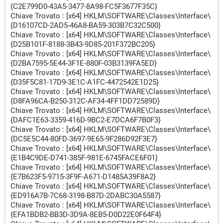
{C2E799D0-43A5-3477-8A98-FC5F3677F35C}
Chiave Trovato : [x64] HKLM\SOFTWARE\Classes\Interface\
{D16107CD-2AD5-46A8-BA59-303B7C32C500}
Chiave Trovato : [x64] HKLM\SOFTWARE\Classes\Interface\
{D25B101F-8188-3B43-9D85-201F372BC205}
Chiave Trovato : [x64] HKLM\SOFTWARE\Classes\Interface\
{D2BA7595-5E44-3F1E-880F-03B3139FA5ED}
Chiave Trovato : [x64] HKLM\SOFTWARE\Classes\Interface\
{D35F5C81-17D9-3E1C-A1FC-4472542E1D25}
Chiave Trovato : [x64] HKLM\SOFTWARE\Classes\Interface\
{D8FA96CA-B250-312C-AF34-4FF1DD72589D}
Chiave Trovato : [x64] HKLM\SOFTWARE\Classes\Interface\
{DAFC1E63-3359-416D-9BC2-E7DCA6F7B0F3}
Chiave Trovato : [x64] HKLM\SOFTWARE\Classes\Interface\
{DC5E5C44-80FD-3697-9E65-9F286D92F3E7}
Chiave Trovato : [x64] HKLM\SOFTWARE\Classes\Interface\
{E1B4C9DE-D741-385F-981E-6745FACE6F01}
Chiave Trovato : [x64] HKLM\SOFTWARE\Classes\Interface\
{E7B623F5-9715-3F9F-A671-D1485A39F8A2}
Chiave Trovato : [x64] HKLM\SOFTWARE\Classes\Interface\
{ED916A7B-7C68-3198-B87D-2DABC30A5587}
Chiave Trovato : [x64] HKLM\SOFTWARE\Classes\Interface\
{EFA1BDB2-BB3D-3D9A-8EB5-D0D22E0F64F4}