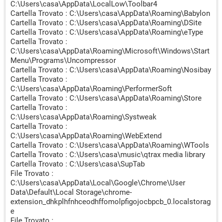
C:\Users\casa\AppData\LocalLow\Toolbar4
gws_rd=ssl
-> Trovato
Cartella Trovato : C:\Users\casa\AppData\Roaming\Babylon
[PUM.HomePage] (X64) HKEY_USERS\S-1-5-
Cartella Trovato : C:\Users\casa\AppData\Roaming\DSite
19\Software\Microsoft\Internet Explorer\Main | Start Page :
Cartella Trovato : C:\Users\casa\AppData\Roaming\eType
https://www.google.com/?gws_rd=ssl
-> Trovato
Cartella Trovato :
[PUM.HomePage] (X86) HKEY_USERS\S-1-5-
C:\Users\casa\AppData\Roaming\Microsoft\Windows\Start
19\Software\Microsoft\Internet Explorer\Main | Start Page :
Menu\Programs\Uncompressor
https://www.google.com/?gws_rd=ssl
-> Trovato
Cartella Trovato : C:\Users\casa\AppData\Roaming\Nosibay
[PUM.HomePage] (X64) HKEY_USERS\S-1-5-
Cartella Trovato :
20\Software\Microsoft\Internet Explorer\Main | Start Page :
C:\Users\casa\AppData\Roaming\PerformerSoft
Cartella Trovato : C:\Users\casa\AppData\Roaming\Store
https://www.google.com/?gws_rd=ssl
-> Trovato
Cartella Trovato :
[PUM.HomePage] (X86) HKEY_USERS\S-1-5-
C:\Users\casa\AppData\Roaming\Systweak
20\Software\Microsoft\Internet Explorer\Main | Start Page :
Cartella Trovato :
https://www.google.com/?gws_rd=ssl
-> Trovato
C:\Users\casa\AppData\Roaming\WebExtend
[PUM.HomePage] (X64) HKEY_USERS\S-1-5-
Cartella Trovato : C:\Users\casa\AppData\Roaming\WTools
18\Software\Microsoft\Internet Explorer\Main | Start Page :
Cartella Trovato : C:\Users\casa\music\qtrax media library
https://www.google.com/?gws_rd=ssl
-> Trovato
Cartella Trovato : C:\Users\casa\SupTab
[PUM.HomePage] (X86) HKEY_USERS\S-1-5-
File Trovato :
18\Software\Microsoft\Internet Explorer\Main | Start Page :
C:\Users\casa\AppData\Local\Google\Chrome\User
https://www.google.com/?gws_rd=ssl
-> Trovato
Data\Default\Local Storage\chrome-
[PUM.SearchPage] (X64)
extension_dhkplhfnhceodhffomolpfigojocbpcb_0.localstorag
HKEY_USERS\.DEFAULT\Software\Microsoft\Internet
e
Explorer\Main | Search Page : -> Trovato
File Trovato :