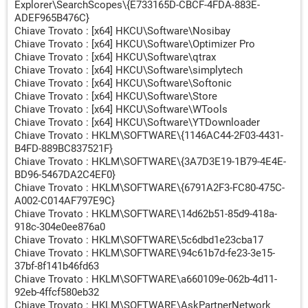
Explorer\SearchScopes\{E733165D-CBCF-4FDA-883E-
+++++ PhysicalDrive0: ST3500418AS +++++
ADEF965B476C}
--- User ---
Chiave Trovato : [x64] HKCU\Software\Nosibay
[MBR] 87e6d873d2f8a357e61fc835f03b98c6
Chiave Trovato : [x64] HKCU\Software\Optimizer Pro
[BSP] ba559a803ff5082aea8f11632aafecef : Unknown MBR
Chiave Trovato : [x64] HKCU\Software\qtrax
Code
Chiave Trovato : [x64] HKCU\Software\simplytech
Partition table:
Chiave Trovato : [x64] HKCU\Software\Softonic
User = LL1 ... OK
Chiave Trovato : [x64] HKCU\Software\Store
User = LL2 ... OK
Chiave Trovato : [x64] HKCU\Software\WTools
Chiave Trovato : [x64] HKCU\Software\YTDownloader
+++++ PhysicalDrive1: Multiple Card Reader USB Device
Chiave Trovato : HKLM\SOFTWARE\{1146AC44-2F03-4431-
+++++
B4FD-889BC837521F}
Error reading User MBR! ([15] Dispositivo non pronto. )
Chiave Trovato : HKLM\SOFTWARE\{3A7D3E19-1B79-4E4E-
BD96-5467DA2C4EF0}
Error reading LL1 MBR! NOT VALID!
Chiave Trovato : HKLM\SOFTWARE\{6791A2F3-FC80-475C-
Error reading LL2 MBR! ([32] Richiesta non supportata. )
A002-C014AF797E9C}
Chiave Trovato : HKLM\SOFTWARE\14d62b51-85d9-418a-
+++++ PhysicalDrive2: HP photosmart 7700 USB Device
918c-304e0ee876a0
+++++
Chiave Trovato : HKLM\SOFTWARE\5c6dbd1e23cba17
Error reading User MBR! ([15] Dispositivo non pronto. )
Chiave Trovato : HKLM\SOFTWARE\94c61b7d-fe23-3e15-
Error reading LL1 MBR! NOT VALID!
37bf-8f141b46fd63
Error reading LL2 MBR! ([32] Richiesta non supportata. )
Chiave Trovato : HKLM\SOFTWARE\a660109e-062b-4d11-
92eb-4ffcf580eb32
Chiave Trovato : HKLM\SOFTWARE\AskPartnerNetwork