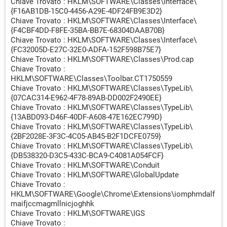
Chiave Trovato : HKLM\SOFTWARE\Classes\Interface\
{F16AB1DB-15C0-4456-A29E-4DF24FB9E3D2}
Chiave Trovato : HKLM\SOFTWARE\Classes\Interface\
{F4CBF4DD-F8FE-35BA-BB7E-68304DAAB70B}
Chiave Trovato : HKLM\SOFTWARE\Classes\Interface\
{FC32005D-E27C-32E0-ADFA-152F598B75E7}
Chiave Trovato : HKLM\SOFTWARE\Classes\Prod.cap
Chiave Trovato :
HKLM\SOFTWARE\Classes\Toolbar.CT1750559
Chiave Trovato : HKLM\SOFTWARE\Classes\TypeLib\
{07CAC314-E962-4F78-89AB-DD002F2490EE}
Chiave Trovato : HKLM\SOFTWARE\Classes\TypeLib\
{13ABD093-D46F-40DF-A608-47E162EC799D}
Chiave Trovato : HKLM\SOFTWARE\Classes\TypeLib\
{2BF2028E-3F3C-4C05-AB45-B2F1DCFE0759}
Chiave Trovato : HKLM\SOFTWARE\Classes\TypeLib\
{DB538320-D3C5-433C-BCA9-C4081A054FCF}
Chiave Trovato : HKLM\SOFTWARE\Conduit
Chiave Trovato : HKLM\SOFTWARE\GlobalUpdate
Chiave Trovato :
HKLM\SOFTWARE\Google\Chrome\Extensions\iomphmdalf
maifjccmagmllnicjoghhk
Chiave Trovato : HKLM\SOFTWARE\IGS
Chiave Trovato :