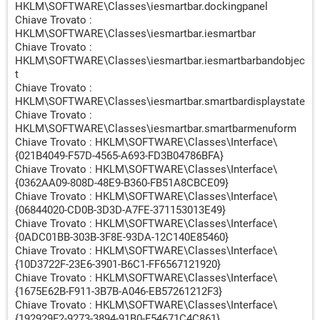
HKLM\SOFTWARE\Classes\iesmartbar.dockingpanel
Chiave Trovato :
HKLM\SOFTWARE\Classes\iesmartbar.iesmartbar
Chiave Trovato :
HKLM\SOFTWARE\Classes\iesmartbar.iesmartbarbandobjec
t
Chiave Trovato :
HKLM\SOFTWARE\Classes\iesmartbar.smartbardisplaystate
Chiave Trovato :
HKLM\SOFTWARE\Classes\iesmartbar.smartbarmenuform
Chiave Trovato : HKLM\SOFTWARE\Classes\Interface\
{021B4049-F57D-4565-A693-FD3B04786BFA}
Chiave Trovato : HKLM\SOFTWARE\Classes\Interface\
{0362AA09-808D-48E9-B360-FB51A8CBCE09}
Chiave Trovato : HKLM\SOFTWARE\Classes\Interface\
{06844020-CD0B-3D3D-A7FE-371153013E49}
Chiave Trovato : HKLM\SOFTWARE\Classes\Interface\
{0ADC01BB-303B-3F8E-93DA-12C140E85460}
Chiave Trovato : HKLM\SOFTWARE\Classes\Interface\
{10D3722F-23E6-3901-B6C1-FF6567121920}
Chiave Trovato : HKLM\SOFTWARE\Classes\Interface\
{1675E62B-F911-3B7B-A046-EB57261212F3}
Chiave Trovato : HKLM\SOFTWARE\Classes\Interface\
{192929F2-9273-3894-91B0-F54671C4C861}