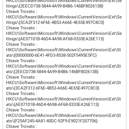
HKCU\Software\Microsoft\Windows\CurrentVersion\Ext\Se
"C:\ProgramData\0f7a91f66753441797bc4566805f0898\0f
ttings\{2EECD738-5844-4A99-B4B6-146BF802613B}
7a91f66753441797bc4566805f0898.exe" -> Trovato
Chiave Trovato :
[Suspicious.Path] \\PostPoneInstall --
HKCU\Software\Microsoft\Windows\CurrentVersion\Ext\Se
ttings\{3CA2F312-6F6E-4B53-A66E-4E65E497C8C0}
C:\Users\casa\AppData\Local\Temp\ce98ac2e-20c0-4a93-
Chiave Trovato :
86f6-bdb3e61caf55.exe
HKCU\Software\Microsoft\Windows\CurrentVersion\Ext\Se
(C:\Users\casa\AppData\Local\Temp\ce98ac2e-20c0-4a93-
ttings\{AE07101B-46D4-4A98-AF68-0333EA26E113}
86f6-bdb3e61caf55.exe /INSTALL
Chiave Trovato :
/dwlurl=http://dl.newstatsdemosrv.com/appsi/icinem/setup
HKCU\Software\Microsoft\Windows\CurrentVersion\Ext\St
.exe /zdata=appinstanceuid%3dceb66a37-8d4e-4be1-8a69-
ats\{00000000-6E41-4FD3-8538-502F5495E5FC}
c06d209faac9%26appkey%3d3c91fcc2-ce59-42b3-b901-
Chiave Trovato :
f68079520898 /bagkey=mVsa2yUP
HKCU\Software\Microsoft\Windows\CurrentVersion\Ext\St
/configurationfields=117 /configid=7 --make-default-
ats\{2EECD738-5844-4A99-B4B6-146BF802613B}
browser=true -AppInstanceUid=CEB66A37-8D4E-4BE1-8A69-
Chiave Trovato :
C06D209FAAC9) -> Trovato
HKCU\Software\Microsoft\Windows\CurrentVersion\Ext\St
[Suspicious.Path] \\TIHEYD --
ats\{3CA2F312-6F6E-4B53-A66E-4E65E497C8C0}
"C:\ProgramData\333c9d22d20a49c6830214d1e03e2800\3
Chiave Trovato :
33c9d22d20a49c6830214d1e03e2800.exe" -> Trovato
HKCU\Software\Microsoft\Windows\CurrentVersion\Ext\St
[Suspicious.Path] \\UKEG --
ats\{AE07101B-46D4-4A98-AF68-0333EA26E113}
C:\Users\casa\AppData\Roaming\UKEG.exe
Chiave Trovato :
(/infocmdline=aIv+sMXJqkdVNB7F5sG8zewzkyE4vH4Ssh4
HKCU\Software\Microsoft\Windows\CurrentVersion\Ext\St
09ZN4wBO381lLaG7zhTKbkIUxCprrYcPDBXVO9jEC8zldbTh
ats\{F25AF245-4A81-40DC-92F9-E9021F207706}
s6ZKnVIj29cgFmPJHf+6X3nz/vpyjYT/rZDIS7rmgRglIZ+tKq
Chiave Trovato :