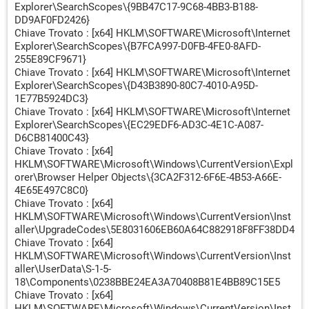
Explorer\SearchScopes\{9BB47C17-9C68-4BB3-B188-
DD9AF0FD2426}
Chiave Trovato : [x64] HKLM\SOFTWARE\Microsoft\Internet
Explorer\SearchScopes\{B7FCA997-D0FB-4FE0-8AFD-
255E89CF9671}
Chiave Trovato : [x64] HKLM\SOFTWARE\Microsoft\Internet
Explorer\SearchScopes\{D43B3890-80C7-4010-A95D-
1E77B5924DC3}
Chiave Trovato : [x64] HKLM\SOFTWARE\Microsoft\Internet
Explorer\SearchScopes\{EC29EDF6-AD3C-4E1C-A087-
D6CB81400C43}
Chiave Trovato : [x64]
HKLM\SOFTWARE\Microsoft\Windows\CurrentVersion\Expl
orer\Browser Helper Objects\{3CA2F312-6F6E-4B53-A66E-
4E65E497C8C0}
Chiave Trovato : [x64]
HKLM\SOFTWARE\Microsoft\Windows\CurrentVersion\Inst
aller\UpgradeCodes\5E8031606EB60A64C882918F8FF38DD4
Chiave Trovato : [x64]
HKLM\SOFTWARE\Microsoft\Windows\CurrentVersion\Inst
aller\UserData\S-1-5-
18\Components\0238BBE24EA3A70408B81E4BB89C15E5
Chiave Trovato : [x64]
HKLM\SOFTWARE\Microsoft\Windows\CurrentVersion\Inst