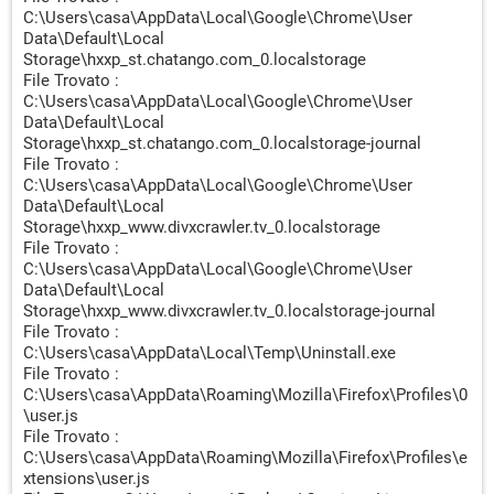
[PUM.SearchPage] (X86)
C:\Users\casa\AppData\Local\Google\Chrome\User
HKEY_USERS\.DEFAULT\Software\Microsoft\Internet
Data\Default\Local
Explorer\Main | Search Page : -> Trovato
Storage\hxxp_st.chatango.com_0.localstorage
[PUM.SearchPage] (X64) HKEY_USERS\S-1-5-
File Trovato :
18\Software\Microsoft\Internet Explorer\Main | Search
C:\Users\casa\AppData\Local\Google\Chrome\User
Page : -> Trovato
Data\Default\Local
Storage\hxxp_st.chatango.com_0.localstorage-journal
[PUM.SearchPage] (X86) HKEY_USERS\S-1-5-
File Trovato :
18\Software\Microsoft\Internet Explorer\Main | Search
C:\Users\casa\AppData\Local\Google\Chrome\User
Page : -> Trovato
Data\Default\Local
[PUM.StartMenu] (X64) HKEY_USERS\S-1-5-21-845456322-
Storage\hxxp_www.divxcrawler.tv_0.localstorage
2092610498-2659693403-
File Trovato :
1001\Software\Microsoft\Windows\CurrentVersion\Explore
C:\Users\casa\AppData\Local\Google\Chrome\User
r\Advanced | Start_ShowVideos : 2 -> Trovato
Data\Default\Local
[PUM.StartMenu] (X86) HKEY_USERS\S-1-5-21-845456322-
Storage\hxxp_www.divxcrawler.tv_0.localstorage-journal
2092610498-2659693403-
File Trovato :
1001\Software\Microsoft\Windows\CurrentVersion\Explore
C:\Users\casa\AppData\Local\Temp\Uninstall.exe
r\Advanced | Start_ShowVideos : 2 -> Trovato
File Trovato :
[PUM.DesktopIcons] (X64)
C:\Users\casa\AppData\Roaming\Mozilla\Firefox\Profiles\0
HKEY_LOCAL_MACHINE\Software\Microsoft\Windows\Curr
\user.js
entVersion\Explorer\HideDesktopIcons\NewStartPanel |
File Trovato :
{20D04FE0-3AEA-1069-A2D8-08002B30309D} : 1 -> Trovato
C:\Users\casa\AppData\Roaming\Mozilla\Firefox\Profiles\e
[PUM.DesktopIcons] (X64)
xtensions\user.js