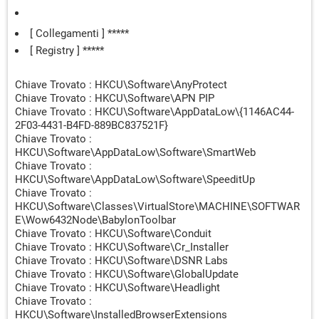
TE~1.EXE (/Check) -> Trovato
[Suspicious.Path] UKEG.job --
[ Collegamenti ] *****
C:\Users\casa\AppData\Roaming\UKEG.exe
[ Registry ] *****
(/infocmdline=aIv+sMXJqkdVNB7F5sG8zewzkyE4vH4Ssh4
09ZN4wBO381lLaG7zhTKbkIUxCprrYcPDBXVO9jEC8zldbTh
s6ZKnVIj29cgFmPJHf+6X3nz/vpyjYT/rZDIS7rmgRglIZ+tKq
Chiave Trovato : HKCU\Software\AnyProtect
niHGYJkpozrRL7nd/V/51Tw66X6Xm9kMU4VwGA/bfakg5f0
Chiave Trovato : HKCU\Software\APN PIP
iPbRYcre4wzEpxiKZ7oz4PYAS0kAc6XmwtqEYbr21w5/9qRh
Chiave Trovato : HKCU\Software\AppDataLow\{1146AC44-
KzAKchp5kjd38Zn4jWc4YCb7hv8F3wTOLoxU9qyZwSYy28
2F03-4431-B4FD-889BC837521F}
4J9PLaDBa+VIxJHcwpEIIZsdLlkQxVJqNhWxmDQvbzcDhPF
Chiave Trovato :
HKCU\Software\AppDataLow\Software\SmartWeb
sWppaampOtvlrtRzAKhoKtMHCr2I0oZTHsvBP1ypFf7fN87Ij
Chiave Trovato :
DRpFMzQVNQIxveBfYkefsi+OF68ZoCeE9zGNgQkW0XN7sU
HKCU\Software\AppDataLow\Software\SpeeditUp
ZZ/OTj8HOLfPNn5ND2YHysOb4tL+XEy2nM7SlUGWVVnLQI
Chiave Trovato :
uDIR0p8aIxR6FMNDZQjj29+D3mjiIt9K888Ecpt3juxgT6Y/Yk
HKCU\Software\Classes\VirtualStore\MACHINE\SOFTWAR
) -> Trovato
E\Wow6432Node\BabylonToolbar
[Suspicious.Path] WUTXGWH.job --
Chiave Trovato : HKCU\Software\Conduit
C:\Users\casa\AppData\Roaming\WUTXGWH.exe
Chiave Trovato : HKCU\Software\Cr_Installer
(/infocmdline=ivpIW6KUBZpqRFrQHkWtMrEvp3+WZDQysX
Chiave Trovato : HKCU\Software\DSNR Labs
Gn44+JYaNvYPI2mYGqTL8DFF0yisNu/l+6/NUcj8LfEpCIps3
Chiave Trovato : HKCU\Software\GlobalUpdate
055ctLpWV3ZyNPPGZvTfJU8Naj39w7kipiM/1TDmg59ICFE
Chiave Trovato : HKCU\Software\Headlight
QVDGzDEPEDc7PkkiDk0kD9eAImK5OrbqD7mTLgW+Q2ti53
Chiave Trovato :
3wtxWtxN8oQczG4eavEBWS/VlpAdMwL6EixT64oJUOc8wK
HKCU\Software\InstalledBrowserExtensions