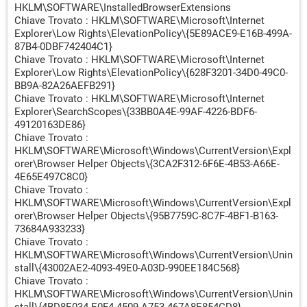
HKLM\SOFTWARE\InstalledBrowserExtensions
Chiave Trovato : HKLM\SOFTWARE\Microsoft\Internet
Explorer\Low Rights\ElevationPolicy\{5E89ACE9-E16B-499A-
87B4-0DBF742404C1}
Chiave Trovato : HKLM\SOFTWARE\Microsoft\Internet
Explorer\Low Rights\ElevationPolicy\{628F3201-34D0-49C0-
BB9A-82A26AEFB291}
Chiave Trovato : HKLM\SOFTWARE\Microsoft\Internet
Explorer\SearchScopes\{33BB0A4E-99AF-4226-BDF6-
49120163DE86}
Chiave Trovato :
HKLM\SOFTWARE\Microsoft\Windows\CurrentVersion\Expl
orer\Browser Helper Objects\{3CA2F312-6F6E-4B53-A66E-
4E65E497C8C0}
Chiave Trovato :
HKLM\SOFTWARE\Microsoft\Windows\CurrentVersion\Expl
orer\Browser Helper Objects\{95B7759C-8C7F-4BF1-B163-
73684A933233}
Chiave Trovato :
HKLM\SOFTWARE\Microsoft\Windows\CurrentVersion\Unin
stall\{43002AE2-4093-49E0-A03D-990EE184C568}
Chiave Trovato :
HKLM\SOFTWARE\Microsoft\Windows\CurrentVersion\Unin