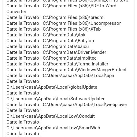
Cartella Trovato : C:\Program Files (x86)\Optimizer Pro 3.75
oftwareUpd
Cartella Trovato : C:\Program Files (x86)\PDF to Word
("C:\Users\casa\AppData\Local\SoftwareUpdater\Software
Converter
UpdService.exe") -> Trovato
Cartella Trovato : C:\Program Files (x86)\predm
[PUP] (X64)
Cartella Trovato : C:\Program Files (x86)\Uncompressor
HKEY_LOCAL_MACHINE\System\ControlSet002\Services\b
Cartella Trovato : C:\Program Files (x86)\XTab
Protector -> Trovato
Cartella Trovato : C:\ProgramData\Ask
[PUP|Suspicious.Path] (X64)
Cartella Trovato : C:\ProgramData\Babylon
HKEY_LOCAL_MACHINE\System\ControlSet002\Services\S
Cartella Trovato : C:\ProgramData\baidu
ervUpdater
Cartella Trovato : C:\ProgramData\Driver Mender
("C:\Users\casa\AppData\Local\ServUpdater\ServiceUpd.ex
Cartella Trovato : C:\ProgramData\simplitec
e") -> Trovato
Cartella Trovato : C:\ProgramData\Tarma Installer
[Suspicious.Path] (X64)
Cartella Trovato : C:\ProgramData\WindowsMangerProtect
HKEY_LOCAL_MACHINE\System\ControlSet002\Services\S
Cartella Trovato : C:\Users\casa\AppData\Local\apn
Cartella Trovato :
oftwareUpd
C:\Users\casa\AppData\Local\globalUpdate
("C:\Users\casa\AppData\Local\SoftwareUpdater\Software
Cartella Trovato :
UpdService.exe") -> Trovato
C:\Users\casa\AppData\Local\SoftwareUpdater
[PUM.HomePage] (X64)
Cartella Trovato : C:\Users\casa\AppData\Local\webplayer
HKEY_USERS\.DEFAULT\Software\Microsoft\Internet
Cartella Trovato :
Explorer\Main | Start Page :
https://www.google.com/?
C:\Users\casa\AppData\LocalLow\Conduit
gws_rd=ssl
-> Trovato
Cartella Trovato :
[PUM.HomePage] (X86)
C:\Users\casa\AppData\LocalLow\SmartWeb
HKEY_USERS\.DEFAULT\Software\Microsoft\Internet
Cartella Trovato :
Explorer\Main | Start Page :
https://www.google.com/?