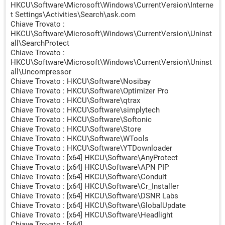
HKCU\Software\Microsoft\Windows\CurrentVersion\Interne
niHGYJkpozrRL7nd/V/51Tw66X6Xm9kMU4VwGA/bfakg5f0
t Settings\Activities\Search\ask.com
iPbRYcre4wzEpxiKZ7oz4PYAS0kAc6XmwtqEYbr21w5/9qRh
Chiave Trovato :
KzAKchp5kjd38Zn4jWc4YCb7hv8F3wTOLoxU9qyZwSYy28
HKCU\Software\Microsoft\Windows\CurrentVersion\Uninst
4J9PLaDBa+VIxJHcwpEIIZsdLlkQxVJqNhWxmDQvbzcDhPF
all\SearchProtect
sWppaampOtvlrtRzAKhoKtMHCr2I0oZTHsvBP1ypFf7fN87Ij
Chiave Trovato :
DRpFMzQVNQIxveBfYkefsi+OF68ZoCeE9zGNgQkW0XN7sU
HKCU\Software\Microsoft\Windows\CurrentVersion\Uninst
ZZ/OTj8HOLfPNn5ND2YHysOb4tL+XEy2nM7SlUGWVVnLQI
all\Uncompressor
uDIR0p8aIxR6FMNDZQjj29+D3mjiIt9K888Ecpt3juxgT6Y/Yk
Chiave Trovato : HKCU\Software\Nosibay
) -> Trovato
Chiave Trovato : HKCU\Software\Optimizer Pro
[Suspicious.Path] \\WUTXGWH --
Chiave Trovato : HKCU\Software\qtrax
C:\Users\casa\AppData\Roaming\WUTXGWH.exe
Chiave Trovato : HKCU\Software\simplytech
(/infocmdline=ivpIW6KUBZpqRFrQHkWtMrEvp3+WZDQysX
Chiave Trovato : HKCU\Software\Softonic
Gn44+JYaNvYPI2mYGqTL8DFF0yisNu/l+6/NUcj8LfEpCIps3
Chiave Trovato : HKCU\Software\Store
055ctLpWV3ZyNPPGZvTfJU8Naj39w7kipiM/1TDmg59ICFE
Chiave Trovato : HKCU\Software\WTools
QVDGzDEPEDc7PkkiDk0kD9eAImK5OrbqD7mTLgW+Q2ti53
Chiave Trovato : HKCU\Software\YTDownloader
3wtxWtxN8oQczG4eavEBWS/VlpAdMwL6EixT64oJUOc8wK
Chiave Trovato : [x64] HKCU\Software\AnyProtect
ZMdksx0qSOENXFMld7TGGTi5FwGzxgwMmEorTJOwMIn3
Chiave Trovato : [x64] HKCU\Software\APN PIP
ajopzi85jE04+BQ2KO8RnyJjgTk7YGm1rBGvEYwu1aOXiUkG
Chiave Trovato : [x64] HKCU\Software\Conduit
DC8Q0q2UiCurvOG/TNTKUUEDAL/02DxRa9yQojUGnAAMp
Chiave Trovato : [x64] HKCU\Software\Cr_Installer
Chiave Trovato : [x64] HKCU\Software\DSNR Labs
VZeuks11nOMmFBwy5lfgno5cEqEguklYqypyDqMwbXMGiJ
Chiave Trovato : [x64] HKCU\Software\GlobalUpdate
QGxdB5g7uS22sLeTZaIDiXy2q9bNY5QTnewF/HLHTEULdTl
Chiave Trovato : [x64] HKCU\Software\Headlight
UlYF/+AS8jV5p6+OJvY4UoMh/TTirv5SjFxXYZUgvdl3miEfa
Chiave Trovato : [x64]