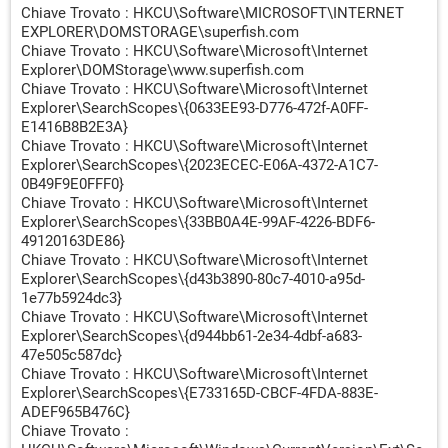
ZMdksx0qSOENXFMld7TGGTi5FwGzxgwMmEorTJOwMIn3
Chiave Trovato : HKCU\Software\MICROSOFT\INTERNET
ajopzi85jE04+BQ2KO8RnyJjgTk7YGm1rBGvEYwu1aOXiUkG
EXPLORER\DOMSTORAGE\superfish.com
DC8Q0q2UiCurvOG/TNTKUUEDAL/02DxRa9yQojUGnAAMp
Chiave Trovato : HKCU\Software\Microsoft\Internet
VZeuks11nOMmFBwy5lfgno5cEqEguklYqypyDqMwbXMGiJ
Explorer\DOMStorage\www.superfish.com
QGxdB5g7uS22sLeTZaIDiXy2q9bNY5QTnewF/HLHTEULdTl
Chiave Trovato : HKCU\Software\Microsoft\Internet
UlYF/+AS8jV5p6+OJvY4UoMh/TTirv5SjFxXYZUgvdl3miEfa
Explorer\SearchScopes\{0633EE93-D776-472f-A0FF-
uIVbUxYtKLGqA5POcZgiGcz88A0D/owDv2EW28VYmjIYUpc
E1416B8B2E3A}
Chiave Trovato : HKCU\Software\Microsoft\Internet
NAfwwBd8A7nOqSIXtDw3Vqe0JeZHQr6Yp/Ves+OqMM858
Explorer\SearchScopes\{2023ECEC-E06A-4372-A1C7-
7Ryv2iCkwpevi6rrr9x9A4crcJfU6S+2xTNAyYBSdpWy9qW1v
0B49F9E0FFF0}
h9vSUNyhCrdLSjq0PfHww9PoW/hIZdMw4hjfXxM70=) ->
Chiave Trovato : HKCU\Software\Microsoft\Internet
Trovato
Explorer\SearchScopes\{33BB0A4E-99AF-4226-BDF6-
[Suspicious.Path] \\AVG-Secure-Search-
49120163DE86}
Update_JUNE2013_HP_rmv -- C:\Windows\TEMP\
Chiave Trovato : HKCU\Software\Microsoft\Internet
{3079AD7A-9B59-4F84-9256-F9ECD10E0685}.exe (--
Explorer\SearchScopes\{d43b3890-80c7-4010-a95d-
uninstall=1) -> Trovato
1e77b5924dc3}
[Suspicious.Path] \\AVG-Secure-Search-
Chiave Trovato : HKCU\Software\Microsoft\Internet
Update_JUNE2013_TB_rmv -- C:\Windows\TEMP\
Explorer\SearchScopes\{d944bb61-2e34-4dbf-a683-
{BD266EAC-AF29-4C99-AAD1-1D53639865E4}.exe (--
47e505c587dc}
uninstall=1) -> Trovato
Chiave Trovato : HKCU\Software\Microsoft\Internet
[Suspicious.Path] \\DSite --
Explorer\SearchScopes\{E733165D-CBCF-4FDA-883E-
C:\Users\casa\AppData\Roaming\DSite\UPDATE~1\UPDA
ADEF965B476C}
TE~1.EXE (/Check) -> Trovato
Chiave Trovato :
[Suspicious.Path] \\FEEBSRSBLJ --