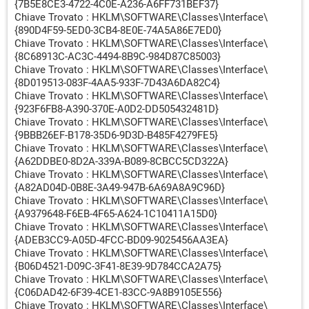
{7B5E8CE3-4722-4C0E-A236-A6FF731BEF37}
Chiave Trovato : HKLM\SOFTWARE\Classes\Interface\
{890D4F59-5ED0-3CB4-8E0E-74A5A86E7ED0}
Chiave Trovato : HKLM\SOFTWARE\Classes\Interface\
{8C68913C-AC3C-4494-8B9C-984D87C85003}
Chiave Trovato : HKLM\SOFTWARE\Classes\Interface\
{8D019513-083F-4AA5-933F-7D43A6DA82C4}
Chiave Trovato : HKLM\SOFTWARE\Classes\Interface\
{923F6FB8-A390-370E-A0D2-DD505432481D}
Chiave Trovato : HKLM\SOFTWARE\Classes\Interface\
{9BBB26EF-B178-35D6-9D3D-B485F4279FE5}
Chiave Trovato : HKLM\SOFTWARE\Classes\Interface\
{A62DDBE0-8D2A-339A-B089-8CBCC5CD322A}
Chiave Trovato : HKLM\SOFTWARE\Classes\Interface\
{A82AD04D-0B8E-3A49-947B-6A69A8A9C96D}
Chiave Trovato : HKLM\SOFTWARE\Classes\Interface\
{A9379648-F6EB-4F65-A624-1C10411A15D0}
Chiave Trovato : HKLM\SOFTWARE\Classes\Interface\
{ADEB3CC9-A05D-4FCC-BD09-9025456AA3EA}
Chiave Trovato : HKLM\SOFTWARE\Classes\Interface\
{B06D4521-D09C-3F41-8E39-9D784CCA2A75}
Chiave Trovato : HKLM\SOFTWARE\Classes\Interface\
{C06DAD42-6F39-4CE1-83CC-9A8B9105E556}
Chiave Trovato : HKLM\SOFTWARE\Classes\Interface\