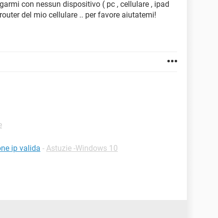
armi con nessun dispositivo ( pc , cellulare , ipad
router del mio cellulare .. per favore aiutatemi!
e
ne ip valida
-
Astuzie -Windows 10