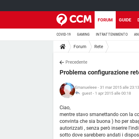
FORUM
GUIDE
COVID-19
GAMING
INTRATTENIMENTO
AN
Forum
Rete
Precedente
Problema configurazione rete
Emanueleee
- 31 mar 2015 alle 23:1
guest -
1 apr 2015 alle 00:18
Ciao,
mentre stavo smanettando con la co
convinta che sia buona ) ho per sbagl
autorizzati , senza però inserire l'in
sotto dove sarebbero andati i disposit