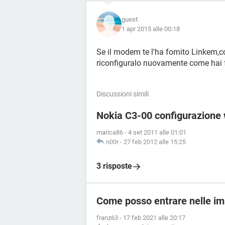
guest
1 apr 2015 alle 00:18
Se il modem te l'ha fornito Linkem,co
riconfiguralo nuovamente come hai f
Discussioni simili
Nokia C3-00 configurazione
marica86
-
4 set 2011 alle 01:01
n00r
-
27 feb 2012 alle 15:25
3 risposte
Come posso entrare nelle im
franz63
-
17 feb 2021 alle 20:17