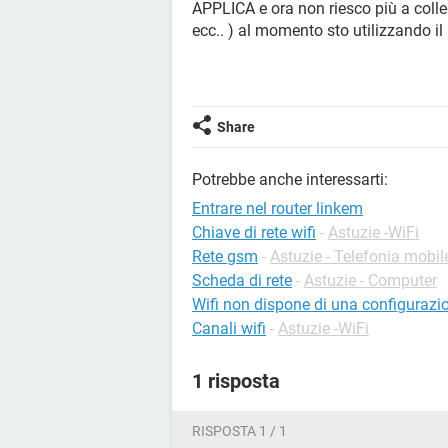
APPLICA e ora non riesco più a colleg
ecc.. ) al momento sto utilizzando il 
Share
Potrebbe anche interessarti:
Entrare nel router linkem
Chiave di rete wifi
-
Astuzie -WiFi
Rete gsm
-
Astuzie - Telefonia mobil
Scheda di rete
-
Astuzie - Computer
Wifi non dispone di una configurazio
Canali wifi
-
Astuzie -WiFi
1 risposta
RISPOSTA 1 / 1