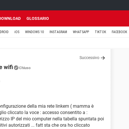
DOWNLOAD
GLOSSARIO
DROID
iOS
WINDOWS 10
INSTAGRAM
WHATSAPP
TIKTOK
FACEBOOK
Successivo
 wifi
Chiuso
3
nfigurazione della mia rete linkem ( mamma è
io cliccato la voce : accesso consentito a :
dirizzo IP del mio computer nella tabella spuntata poi
ivi autorizzati ... fatt sta che ora ho cliccato