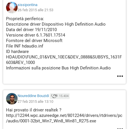
sissipontina
26 feb 2015 alle 21:53
Proprietà periferica:
Descrizione driver Dispositivo High Definition Audio
Data del driver 19/11/2010
Versione driver 6.1.7601.17514
Fornitore del driver Microsoft
File INF hdaudio.inf
ID hardware
HDAUDIO\FUNC_01&VEN_10EC&DEV_0888&SUBSYS_1631F
603&REV_1000
Informazioni sulla posizione Bus High Definition Audio
Noureddine Bouzidi
15.404
27 feb 2015 alle 13:10
Hai provato il driver realtek ?
http://12244.wpc.azureedge.net/8012244/drivers/rtdrivers/pc
/audio/0001-32bit_Win7_Win8_Win81_R275.exe