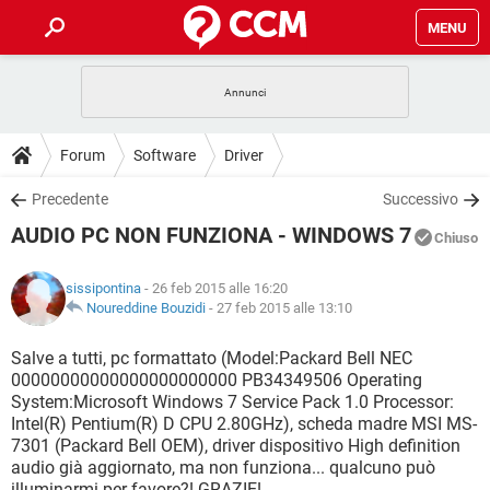
MENU
HOME
COVID-19
GAMING
GUIDE
Forum
Software
Driver
INTRATTENIMENTO
ANDROID
COVID-19
GAMING
DOWNLOAD
Precedente
Successivo
iOS
WINDOWS 10
INTRATTENIMENTO
ANDROID
AUDIO PC NON FUNZIONA - WINDOWS 7
INSTAGRAM
COVID-19
WHATSAPP
GAMING
Chiuso
FORUM
iOS
WINDOWS 10
TIKTOK
INTRATTENIMENTO
FACEBOOK
ANDROID
sissipontina
- 26 feb 2015 alle 16:20
INSTAGRAM
COVID-19
WHATSAPP
GAMING
GLOSSARIO
Noureddine Bouzidi
-
27 feb 2015 alle 13:10
HARDWARE
iOS
WINDOWS 10
TIKTOK
INTRATTENIMENTO
FACEBOOK
ANDROID
INSTAGRAM
COVID-19
WHATSAPP
GAMING
Salve a tutti, pc formattato (Model:Packard Bell NEC
HARDWARE
iOS
WINDOWS 10
00000000000000000000000 PB34349506 Operating
TIKTOK
INTRATTENIMENTO
FACEBOOK
ANDROID
System:Microsoft Windows 7 Service Pack 1.0 Processor:
INSTAGRAM
WHATSAPP
Intel(R) Pentium(R) D CPU 2.80GHz), scheda madre MSI MS-
HARDWARE
iOS
WINDOWS 10
TIKTOK
FACEBOOK
7301 (Packard Bell OEM), driver dispositivo High definition
INSTAGRAM
WHATSAPP
audio già aggiornato, ma non funziona... qualcuno può
HARDWARE
illuminarmi per favore?! GRAZIE!