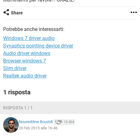
TIKTOK
FACEBOOK
HARDWARE
Share
Potrebbe anche interessarti:
Windows 7 driver audio
Synaptics pointing device driver
Audio driver windows
Browser windows 7
Slim driver
Realtek audio driver
1 risposta
RISPOSTA 1 / 1
Noureddine Bouzidi
15.404
26 feb 2015 alle 16:46