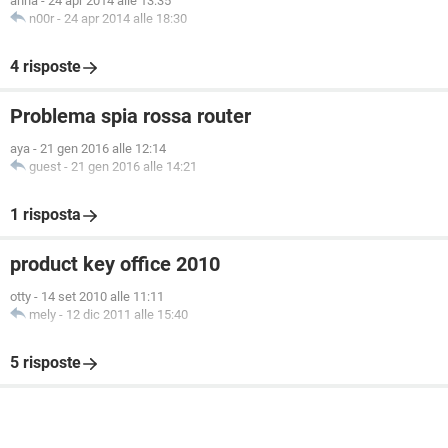
anna
-
24 apr 2014 alle 13:35
n00r
-
24 apr 2014 alle 18:30
4 risposte
Problema spia rossa router
aya
-
21 gen 2016 alle 12:14
guest
-
21 gen 2016 alle 14:21
1 risposta
product key office 2010
otty
-
14 set 2010 alle 11:11
mely
-
12 dic 2011 alle 15:40
5 risposte