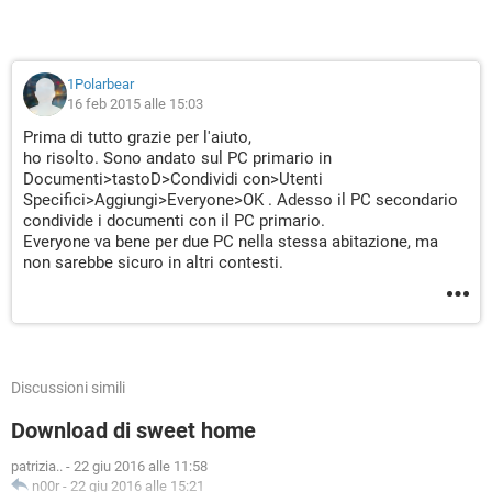
1Polarbear
16 feb 2015 alle 15:03
Prima di tutto grazie per l'aiuto,
ho risolto. Sono andato sul PC primario in
Documenti>tastoD>Condividi con>Utenti
Specifici>Aggiungi>Everyone>OK . Adesso il PC secondario
condivide i documenti con il PC primario.
Everyone va bene per due PC nella stessa abitazione, ma
non sarebbe sicuro in altri contesti.
Discussioni simili
Download di sweet home
patrizia..
-
22 giu 2016 alle 11:58
n00r
-
22 giu 2016 alle 15:21