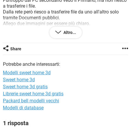
Purtroppo dal PC secondario vedo il Primario, ma non riesco
TIKTOK
FACEBOOK
a trasferire i file.
Dalla rete però riesco a trasferire file da uno all'altro solo
HARDWARE
tramite Documenti pubblici.
Allego due immagini per essere più chiaro.
https://imgur.com/vd6nIbk
https://imgur.com/mP0OJzU
Altro...
Ho provato in tutti i modi a sistemare le cose, mediante le
risoluzioni automatiche, cercando su Microsoft, ma nulla.
Share
Mi potreste aiutare a risolvere ?
Grazie mille
Potrebbe anche interessarti:
Modelli sweet home 3d
Sweet home 3d
Sweet home 3d gratis
Librerie sweet home 3d gratis
Packard bell modelli vecchi
Modelli di database
1 risposta