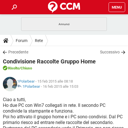
MENU
HOME
COVID-19
GAMING
GUIDE
Forum
Rete
INTRATTENIMENTO
ANDROID
COVID-19
GAMING
DOWNLOAD
Precedente
Successivo
iOS
WINDOWS 10
INTRATTENIMENTO
ANDROID
Condivisione Raccolte Gruppo Home
INSTAGRAM
COVID-19
WHATSAPP
GAMING
FORUM
iOS
WINDOWS 10
Risolto
/Chiuso
TIKTOK
INTRATTENIMENTO
FACEBOOK
ANDROID
INSTAGRAM
COVID-19
WHATSAPP
GAMING
GLOSSARIO
HARDWARE
iOS
1Polarbear
- 15 feb 2015 alle 08:18
WINDOWS 10
TIKTOK
INTRATTENIMENTO
FACEBOOK
ANDROID
1Polarbear
-
16 feb 2015 alle 15:03
INSTAGRAM
COVID-19
WHATSAPP
GAMING
HARDWARE
iOS
WINDOWS 10
Ciao a tutti,
TIKTOK
INTRATTENIMENTO
FACEBOOK
ANDROID
Ho due PC con Win7 collegati in rete. Il secondo PC
INSTAGRAM
WHATSAPP
condivide la stampante e funziona.
HARDWARE
iOS
WINDOWS 10
TIKTOK
FACEBOOK
Poi ho attivato il gruppo home e i PC sono condivisi. Dal PC
INSTAGRAM
WHATSAPP
primario riesco ad entrare nelle raccolte del secondario.
HARDWARE