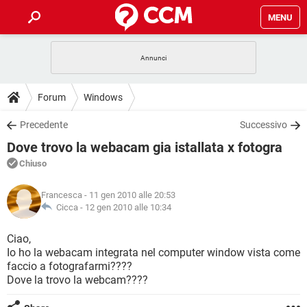
MENU
HOME
COVID-19
GAMING
GUIDE
Forum
Windows
INTRATTENIMENTO
ANDROID
COVID-19
GAMING
DOWNLOAD
Precedente
Successivo
iOS
WINDOWS 10
INTRATTENIMENTO
ANDROID
Dove trovo la webacam gia istallata x fotogra
INSTAGRAM
COVID-19
WHATSAPP
GAMING
FORUM
iOS
WINDOWS 10
Chiuso
TIKTOK
INTRATTENIMENTO
FACEBOOK
ANDROID
INSTAGRAM
COVID-19
WHATSAPP
GAMING
GLOSSARIO
HARDWARE
iOS
Francesca
- 11 gen 2010 alle 20:53
WINDOWS 10
TIKTOK
INTRATTENIMENTO
FACEBOOK
ANDROID
Cicca -
12 gen 2010 alle 10:34
INSTAGRAM
COVID-19
WHATSAPP
GAMING
HARDWARE
iOS
WINDOWS 10
Ciao,
TIKTOK
INTRATTENIMENTO
FACEBOOK
ANDROID
Io ho la webacam integrata nel computer window vista come
INSTAGRAM
WHATSAPP
faccio a fotografarmi????
HARDWARE
iOS
WINDOWS 10
TIKTOK
FACEBOOK
Dove la trovo la webcam????
INSTAGRAM
WHATSAPP
HARDWARE