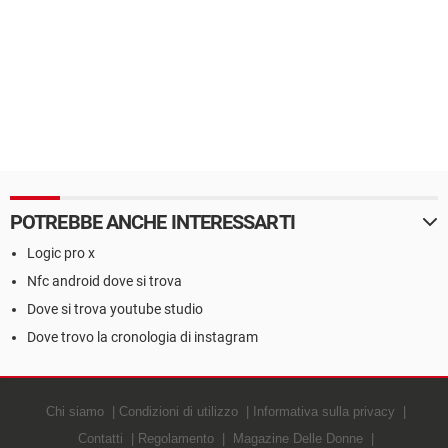
POTREBBE ANCHE INTERESSARTI
Logic pro x
Nfc android dove si trova
Dove si trova youtube studio
Dove trovo la cronologia di instagram
Chi siamo
Condizioni di utilizzo
Informativa sulla privacy
Contatti
Regolamento
Magazine Delle Donne