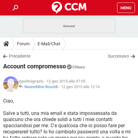
MENU
HOME
COVID-19
GAMING
GUIDE
Forum
E-Mail/Chat
INTRATTENIMENTO
ANDROID
COVID-19
GAMING
DOWNLOAD
Precedente
Successivo
iOS
WINDOWS 10
INTRATTENIMENTO
ANDROID
Account compromesso
INSTAGRAM
COVID-19
WHATSAPP
GAMING
Chiuso
FORUM
iOS
WINDOWS 10
TIKTOK
INTRATTENIMENTO
FACEBOOK
ANDROID
ippolitoignazio
- 12 gen 2015 alle 07:05
INSTAGRAM
COVID-19
WHATSAPP
GAMING
GLOSSARIO
Noureddine Bouzidi
-
12 gen 2015 alle 12:16
HARDWARE
iOS
WINDOWS 10
TIKTOK
INTRATTENIMENTO
FACEBOOK
ANDROID
INSTAGRAM
COVID-19
WHATSAPP
GAMING
Ciao,
HARDWARE
iOS
WINDOWS 10
TIKTOK
INTRATTENIMENTO
FACEBOOK
ANDROID
Salve a tutti, una mia email e stata impossessata da
INSTAGRAM
WHATSAPP
qualcuno che ora chiede soldi a tutti i miei contatti
HARDWARE
iOS
WINDOWS 10
TIKTOK
FACEBOOK
spacciandosi per me. C'e qualcosa che io posso fare per
INSTAGRAM
WHATSAPP
recuperareil tutto? Io ho cambiato password una volta e mi
HARDWARE
ha fatto entrare solo un giorno poi piu niente, a quanto ho