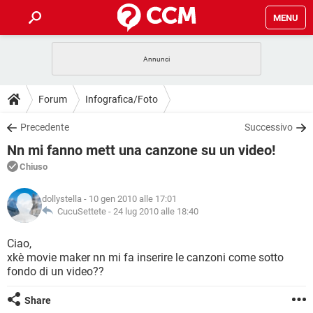
MENU
HOME
COVID-19
GAMING
GUIDE
Forum
Infografica/Foto
INTRATTENIMENTO
ANDROID
COVID-19
GAMING
DOWNLOAD
Precedente
Successivo
iOS
WINDOWS 10
INTRATTENIMENTO
ANDROID
Nn mi fanno mett una canzone su un video!
INSTAGRAM
COVID-19
WHATSAPP
GAMING
FORUM
iOS
WINDOWS 10
Chiuso
TIKTOK
INTRATTENIMENTO
FACEBOOK
ANDROID
INSTAGRAM
COVID-19
WHATSAPP
GAMING
GLOSSARIO
HARDWARE
iOS
dollystella
- 10 gen 2010 alle 17:01
WINDOWS 10
TIKTOK
INTRATTENIMENTO
FACEBOOK
ANDROID
CucuSettete -
24 lug 2010 alle 18:40
INSTAGRAM
COVID-19
WHATSAPP
GAMING
HARDWARE
iOS
WINDOWS 10
Ciao,
TIKTOK
INTRATTENIMENTO
FACEBOOK
ANDROID
xkè movie maker nn mi fa inserire le canzoni come sotto
INSTAGRAM
WHATSAPP
fondo di un video??
HARDWARE
iOS
WINDOWS 10
TIKTOK
FACEBOOK
INSTAGRAM
WHATSAPP
Share
HARDWARE