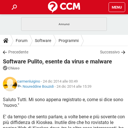
MENU
HOME
COVID-19
GAMING
GUIDE
Forum
Software
Programmi
INTRATTENIMENTO
ANDROID
COVID-19
GAMING
DOWNLOAD
Precedente
Successivo
iOS
WINDOWS 10
INTRATTENIMENTO
ANDROID
Software Pulito, esente da virus e malware
INSTAGRAM
COVID-19
WHATSAPP
GAMING
FORUM
iOS
WINDOWS 10
Chiuso
TIKTOK
INTRATTENIMENTO
FACEBOOK
ANDROID
INSTAGRAM
COVID-19
WHATSAPP
GAMING
GLOSSARIO
HARDWARE
iOS
carmenluigino
- 24 dic 2014 alle 00:49
WINDOWS 10
TIKTOK
INTRATTENIMENTO
FACEBOOK
ANDROID
Noureddine Bouzidi
-
24 dic 2014 alle 15:39
INSTAGRAM
COVID-19
WHATSAPP
GAMING
HARDWARE
iOS
WINDOWS 10
Saluto Tutti. Mi sono appena registrato e, come si dice sono
TIKTOK
INTRATTENIMENTO
FACEBOOK
ANDROID
"nuovo."
INSTAGRAM
WHATSAPP
HARDWARE
iOS
WINDOWS 10
TIKTOK
FACEBOOK
E' da tempo che sento parlare, a volte bene e più sovente con
INSTAGRAM
WHATSAPP
più diffidenza di Kioskea. Inutile dire che ho rovistato le
HARDWARE