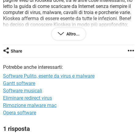
pagine Web di Kioskea dove, tra le altre cose interessanti, ho
TIKTOK
FACEBOOK
letto la guida di come scaricare da Internet senza riempire il
computer di virus, malware, cavalli di troia e porcherie varie.
HARDWARE
Kioskea afferma di essere esente da tutte le infezioni. Bene!
ho deciso di conoscere Kioskea in modo più approfondito;
accidenti stavo per dimenticare di dire che, la mia passione,
Altro...
che mi ha dato e mi da tuttora, grandi soddisfazioni sovente
impensabili, sono: Google, il Motore di ricerca e il
posizionamento ai primi posti delle prime pagine Web di
Share
Google, Bing, Yahoo e altri motori di ricerca. Mi auguro che
anche Kioskea mi doni questa gioia.
Potrebbe anche interessarti:
Ringrazio Kioskea per la gentile ospitalità e saluto Tutti.
Luigino Tudico assertore di Google.
Software Pulito, esente da virus e malware
Gantt software
Software musicali
Eliminare redirect virus
Rimozione malware mac
Opera software
1 risposta