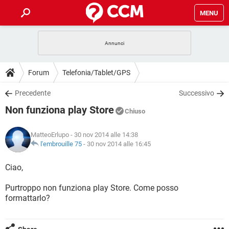
MENU
HOME
COVID-19
GAMING
GUIDE
Forum
Telefonia/Tablet/GPS
INTRATTENIMENTO
ANDROID
COVID-19
GAMING
DOWNLOAD
Precedente
Successivo
iOS
WINDOWS 10
INTRATTENIMENTO
ANDROID
Non funziona play Store
INSTAGRAM
COVID-19
WHATSAPP
GAMING
Chiuso
FORUM
iOS
WINDOWS 10
TIKTOK
INTRATTENIMENTO
FACEBOOK
ANDROID
MatteoErlupo
- 30 nov 2014 alle 14:38
INSTAGRAM
COVID-19
WHATSAPP
GAMING
GLOSSARIO
l'embrouille 75
-
30 nov 2014 alle 16:45
HARDWARE
iOS
WINDOWS 10
TIKTOK
INTRATTENIMENTO
FACEBOOK
ANDROID
INSTAGRAM
COVID-19
WHATSAPP
GAMING
Ciao,
HARDWARE
iOS
WINDOWS 10
TIKTOK
INTRATTENIMENTO
FACEBOOK
ANDROID
Purtroppo non funziona play Store. Come posso
INSTAGRAM
WHATSAPP
formattarlo?
HARDWARE
iOS
WINDOWS 10
TIKTOK
FACEBOOK
INSTAGRAM
WHATSAPP
HARDWARE