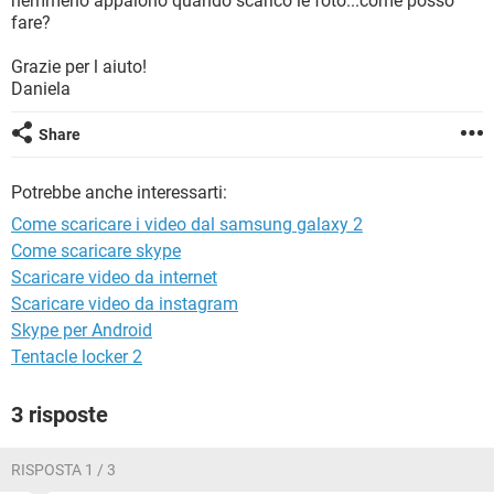
nemmeno appaiono quando scarico le foto...come posso
TIKTOK
FACEBOOK
fare?
HARDWARE
Grazie per l aiuto!
Daniela
Share
Potrebbe anche interessarti:
Come scaricare i video dal samsung galaxy 2
Come scaricare skype
Scaricare video da internet
Scaricare video da instagram
Skype per Android
Tentacle locker 2
3 risposte
RISPOSTA 1 / 3