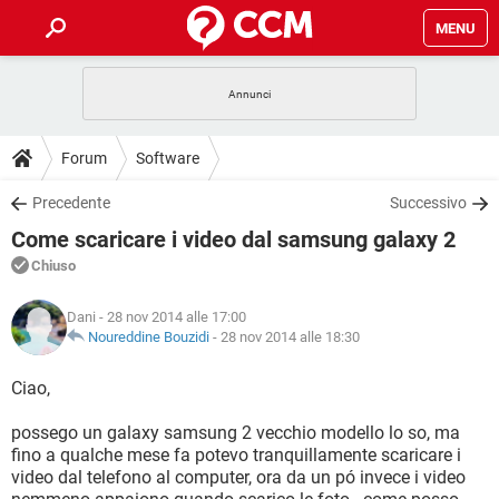
MENU
HOME
COVID-19
GAMING
GUIDE
Forum
Software
INTRATTENIMENTO
ANDROID
COVID-19
GAMING
DOWNLOAD
Precedente
Successivo
iOS
WINDOWS 10
INTRATTENIMENTO
ANDROID
Come scaricare i video dal samsung galaxy 2
INSTAGRAM
COVID-19
WHATSAPP
GAMING
FORUM
iOS
WINDOWS 10
Chiuso
TIKTOK
INTRATTENIMENTO
FACEBOOK
ANDROID
INSTAGRAM
COVID-19
WHATSAPP
GAMING
GLOSSARIO
HARDWARE
iOS
Dani
- 28 nov 2014 alle 17:00
WINDOWS 10
TIKTOK
INTRATTENIMENTO
FACEBOOK
ANDROID
Noureddine Bouzidi
-
28 nov 2014 alle 18:30
INSTAGRAM
COVID-19
WHATSAPP
GAMING
HARDWARE
iOS
WINDOWS 10
Ciao,
TIKTOK
INTRATTENIMENTO
FACEBOOK
ANDROID
INSTAGRAM
WHATSAPP
possego un galaxy samsung 2 vecchio modello lo so, ma
HARDWARE
iOS
WINDOWS 10
TIKTOK
FACEBOOK
fino a qualche mese fa potevo tranquillamente scaricare i
INSTAGRAM
WHATSAPP
video dal telefono al computer, ora da un pó invece i video
HARDWARE