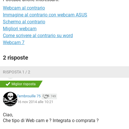
TIKTOK
FACEBOOK
Webcam al contrario
HARDWARE
Immagine al contrario con webcam ASUS
Schermo al contrario
Migliori webcam
Come scrivere al contrario su word
Webcam 7
2 risposte
RISPOSTA 1 / 2
Miglior risposta
l'embrouille 75
749
16 nov 2014 alle 10:21
Ciao,
Che tipo di Web cam e ? Integrata o comprata ?