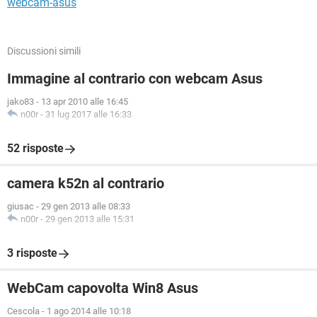
webcam-asus
Discussioni simili
Immagine al contrario con webcam Asus
jako83
-
13 apr 2010 alle 16:45
n00r
-
31 lug 2017 alle 16:33
52 risposte
camera k52n al contrario
giusac
-
29 gen 2013 alle 08:33
n00r
-
29 gen 2013 alle 15:31
3 risposte
WebCam capovolta Win8 Asus
Cescola
-
1 ago 2014 alle 10:18