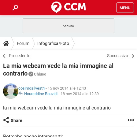
MENU
HOME
COVID-19
GAMING
GUIDE
Forum
Infografica/Foto
INTRATTENIMENTO
ANDROID
COVID-19
GAMING
DOWNLOAD
Precedente
Successivo
iOS
WINDOWS 10
INTRATTENIMENTO
ANDROID
La mia webcam vede la mia immagine al
INSTAGRAM
COVID-19
WHATSAPP
GAMING
FORUM
iOS
WINDOWS 10
contrario
Chiuso
TIKTOK
INTRATTENIMENTO
FACEBOOK
ANDROID
INSTAGRAM
COVID-19
WHATSAPP
GAMING
GLOSSARIO
HARDWARE
iOS
WINDOWS 10
cosimosilvestri
- 15 nov 2014 alle 12:43
TIKTOK
INTRATTENIMENTO
FACEBOOK
ANDROID
Noureddine Bouzidi
-
18 nov 2014 alle 12:39
INSTAGRAM
COVID-19
WHATSAPP
GAMING
HARDWARE
iOS
WINDOWS 10
la mia webcam vede la mia immagine al contrario
TIKTOK
INTRATTENIMENTO
FACEBOOK
ANDROID
INSTAGRAM
WHATSAPP
HARDWARE
iOS
WINDOWS 10
Share
TIKTOK
FACEBOOK
INSTAGRAM
WHATSAPP
HARDWARE
Potrebbe anche interessarti: