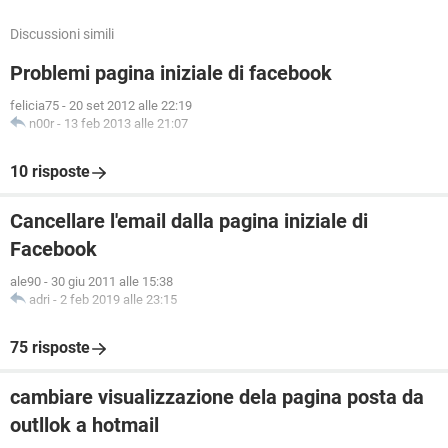
Discussioni simili
Problemi pagina iniziale di facebook
felicia75
-
20 set 2012 alle 22:19
n00r
-
13 feb 2013 alle 21:07
10 risposte
Cancellare l'email dalla pagina iniziale di
Facebook
ale90
-
30 giu 2011 alle 15:38
adri
-
2 feb 2019 alle 23:15
75 risposte
cambiare visualizzazione dela pagina posta da
outllok a hotmail