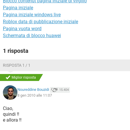
Blocco contenut pagina iniziale di virgilio
TIKTOK
FACEBOOK
Pagina iniziale
HARDWARE
Pagina iniziale windows live
Roblox data di pubblicazione iniziale
Pagina vuota word
Schermata di blocco huawei
1 risposta
RISPOSTA 1 / 1
Miglior risposta
Noureddine Bouzidi
15.404
8 gen 2010 alle 11:07
Ciao,
quindi !!
e allora !!