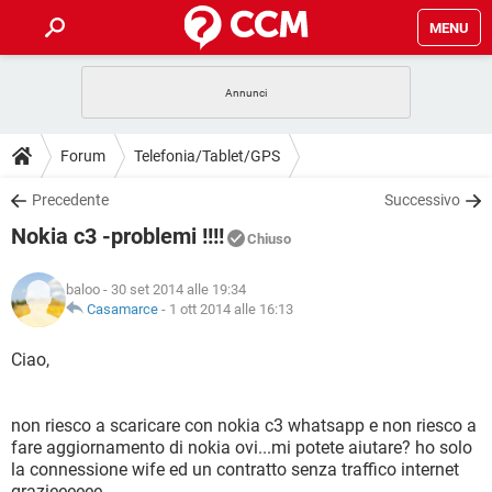
MENU
HOME
COVID-19
GAMING
GUIDE
Forum
Telefonia/Tablet/GPS
INTRATTENIMENTO
ANDROID
COVID-19
GAMING
DOWNLOAD
Precedente
Successivo
iOS
WINDOWS 10
INTRATTENIMENTO
ANDROID
Nokia c3 -problemi !!!!
INSTAGRAM
COVID-19
WHATSAPP
GAMING
Chiuso
FORUM
iOS
WINDOWS 10
TIKTOK
INTRATTENIMENTO
FACEBOOK
ANDROID
baloo
- 30 set 2014 alle 19:34
INSTAGRAM
COVID-19
WHATSAPP
GAMING
GLOSSARIO
Casamarce
-
1 ott 2014 alle 16:13
HARDWARE
iOS
WINDOWS 10
TIKTOK
INTRATTENIMENTO
FACEBOOK
ANDROID
INSTAGRAM
COVID-19
WHATSAPP
GAMING
Ciao,
HARDWARE
iOS
WINDOWS 10
TIKTOK
INTRATTENIMENTO
FACEBOOK
ANDROID
INSTAGRAM
WHATSAPP
non riesco a scaricare con nokia c3 whatsapp e non riesco a
HARDWARE
iOS
WINDOWS 10
TIKTOK
FACEBOOK
fare aggiornamento di nokia ovi...mi potete aiutare? ho solo
INSTAGRAM
WHATSAPP
la connessione wife ed un contratto senza traffico internet
HARDWARE
grazieeeeee