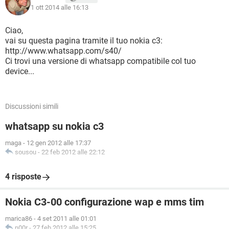
1 ott 2014 alle 16:13
Ciao,
vai su questa pagina tramite il tuo nokia c3:
http://www.whatsapp.com/s40/
Ci trovi una versione di whatsapp compatibile col tuo
device...
Discussioni simili
whatsapp su nokia c3
maga
-
12 gen 2012 alle 17:37
sousou
-
22 feb 2012 alle 22:12
4 risposte
Nokia C3-00 configurazione wap e mms tim
marica86
-
4 set 2011 alle 01:01
n00r
-
27 feb 2012 alle 15:25