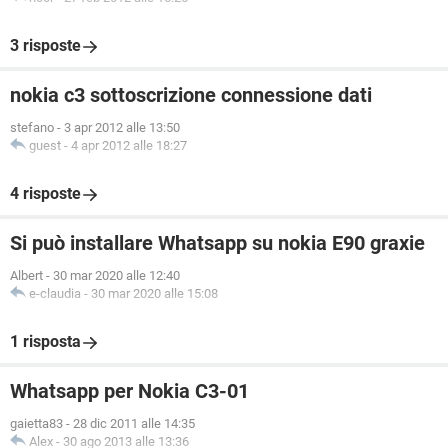
3 risposte
nokia c3 sottoscrizione connessione dati
stefano
-
3 apr 2012 alle 13:50
guest
-
4 apr 2012 alle 18:27
4 risposte
Si può installare Whatsapp su nokia E90 graxie
Albert
-
30 mar 2020 alle 12:40
e-claudia
-
30 mar 2020 alle 15:08
1 risposta
Whatsapp per Nokia C3-01
gaietta83
-
28 dic 2011 alle 14:35
Alex
-
30 ago 2013 alle 13:36