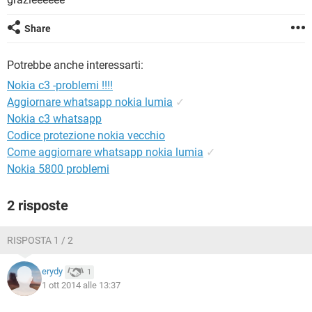
TIKTOK
FACEBOOK
HARDWARE
Share
Potrebbe anche interessarti:
Nokia c3 -problemi !!!!
Aggiornare whatsapp nokia lumia
✓
Nokia c3 whatsapp
Codice protezione nokia vecchio
Come aggiornare whatsapp nokia lumia
✓
Nokia 5800 problemi
2 risposte
RISPOSTA 1 / 2
erydy
1
1 ott 2014 alle 13:37