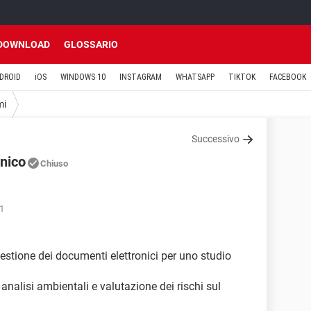
DOWNLOAD
GLOSSARIO
DROID
iOS
WINDOWS 10
INSTAGRAM
WHATSAPP
TIKTOK
FACEBOOK
mi
Successivo
nico
Chiuso
41
stione dei documenti elettronici per uno studio
 analisi ambientali e valutazione dei rischi sul