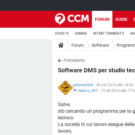
FORUM
GUIDE
COVID-19
GAMING
INTRATTENIMENTO
AN
Forum
Software
Program
Precedente
Software DMS per studio tec
palomar504
- 30 set 2014 alle 18:20
Marco_007
-
19 ott 2014 alle 17:
Salve,
stò cercando un programma per la ge
tecnico.
La società in cui lavoro esegue delle
lavoro,