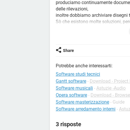
produciamo continuamente documenta
delle rilevazioni,
inoltre dobbiamo archiviare disegni t
Sò che esistono molte soluzioni, per
così chiedo il vostro aiuto per avere
consiglio e dettaglio della vostra es
Grazie a tutti
Share
Potrebbe anche interessarti:
Software studi tecnici
Gantt software
-
Download - Projec
Software musicali
-
Astuzie -Audio
Opera software
-
Download - Browse
Software masterizzazione
- Guide
Software arredamento interni
-
Astuz
3 risposte