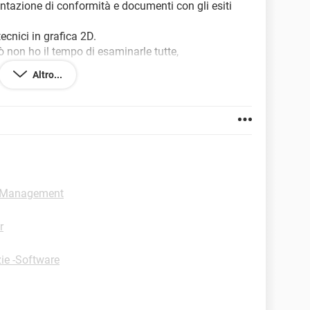
zione di conformità e documenti con gli esiti
ecnici in grafica 2D.
ò non ho il tempo di esaminarle tutte,
 una prima lista da cui partire con magari qualche
Altro...
perienza.
t Management
r
ie -Software