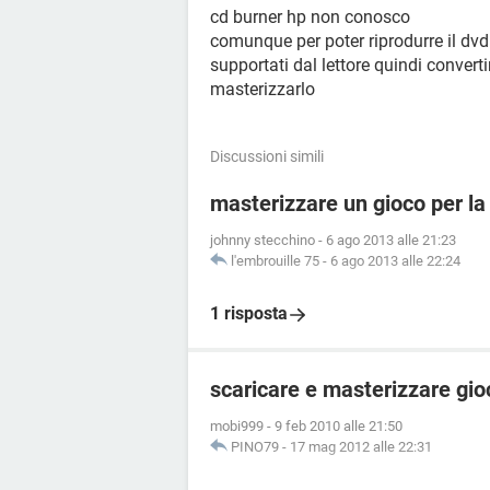
cd burner hp non conosco
comunque per poter riprodurre il dvd 
supportati dal lettore quindi convert
masterizzarlo
Discussioni simili
masterizzare un gioco per la 
johnny stecchino
-
6 ago 2013 alle 21:23
l'embrouille 75
-
6 ago 2013 alle 22:24
1 risposta
scaricare e masterizzare gioc
mobi999
-
9 feb 2010 alle 21:50
PINO79
-
17 mag 2012 alle 22:31