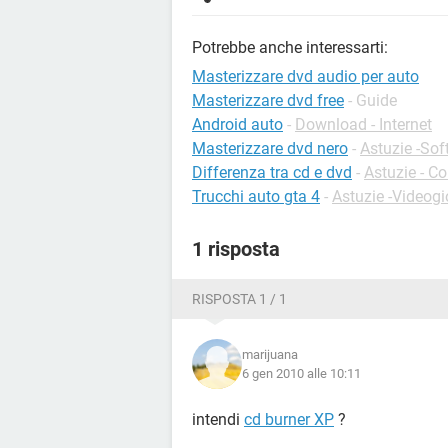
Potrebbe anche interessarti:
Masterizzare dvd audio per auto
Masterizzare dvd free
- Guide
Android auto
-
Download - Internet
Masterizzare dvd nero
-
Astuzie -Sof
Differenza tra cd e dvd
-
Astuzie - C
Trucchi auto gta 4
-
Astuzie -Videogi
1 risposta
RISPOSTA 1 / 1
marijuana
6 gen 2010 alle 10:11
intendi
cd burner XP
?