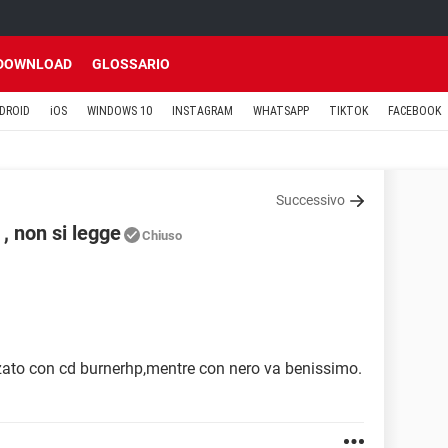
DOWNLOAD
GLOSSARIO
DROID
iOS
WINDOWS 10
INSTAGRAM
WHATSAPP
TIKTOK
FACEBOOK
Successivo
, non si legge
Chiuso
1
zzato con cd burnerhp,mentre con nero va benissimo.