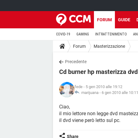
FORUM
GUIDE
COVID-19
GAMING
INTRATTENIMENTO
AN
Forum
Masterizzazione
Precedente
Cd burner hp masterizza dvd 
fede
- 5 gen 2010 alle 19:12
marijuana -
6 gen 2010 alle 10:1
Ciao,
il mio lettore non legge dvd mastei
il dvd viene però letto sul pc.
Share