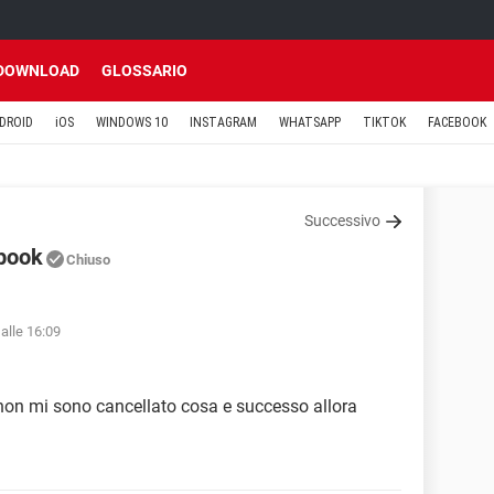
DOWNLOAD
GLOSSARIO
DROID
iOS
WINDOWS 10
INSTAGRAM
WHATSAPP
TIKTOK
FACEBOOK
Successivo
ebook
Chiuso
alle 16:09
 non mi sono cancellato cosa e successo allora