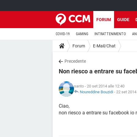
FORUM
GUIDE
COVID-19
GAMING
INTRATTENIMENTO
AN
Forum
E-Mail/Chat
Precedente
Non riesco a entrare su fac
santo
- 20 set 2014 alle 12:40
Noureddine Bouzidi
-
22 set 2014 
Ciao,
non riesco a entrare su facebook io