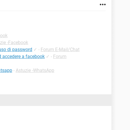
book
zie -Facebook
'uso di password
✓
-
Forum E-Mail/Chat
d accedere a facebook
✓
-
Forum
atsapp
-
Astuzie -WhatsApp