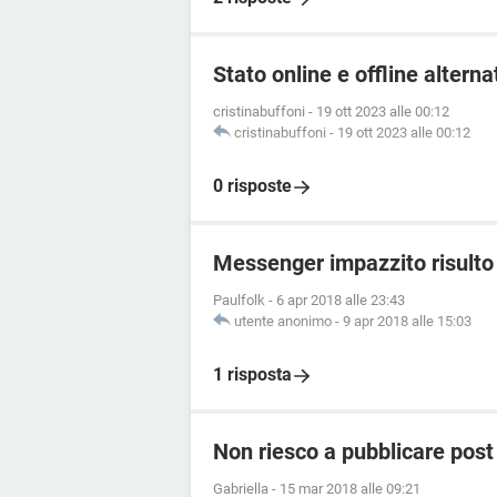
Stato online e offline alter
cristinabuffoni
-
19 ott 2023 alle 00:12
cristinabuffoni
-
19 ott 2023 alle 00:12
0 risposte
Messenger impazzito risulto 
Paulfolk
-
6 apr 2018 alle 23:43
utente anonimo
-
9 apr 2018 alle 15:03
1 risposta
Non riesco a pubblicare pos
Gabriella
-
15 mar 2018 alle 09:21