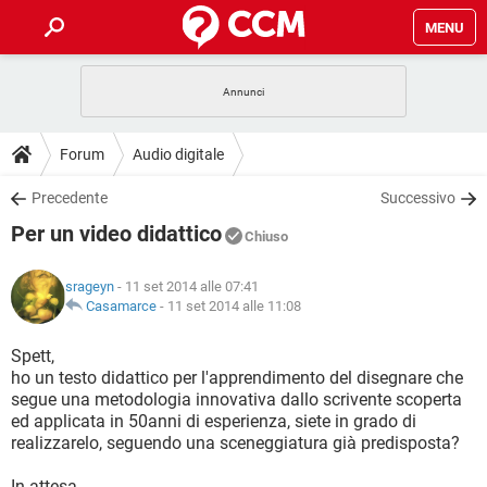
MENU
HOME
COVID-19
GAMING
GUIDE
Forum
Audio digitale
INTRATTENIMENTO
ANDROID
COVID-19
GAMING
DOWNLOAD
Precedente
Successivo
iOS
WINDOWS 10
INTRATTENIMENTO
ANDROID
Per un video didattico
INSTAGRAM
COVID-19
WHATSAPP
GAMING
Chiuso
FORUM
iOS
WINDOWS 10
TIKTOK
INTRATTENIMENTO
FACEBOOK
ANDROID
srageyn
- 11 set 2014 alle 07:41
INSTAGRAM
COVID-19
WHATSAPP
GAMING
GLOSSARIO
Casamarce
-
11 set 2014 alle 11:08
HARDWARE
iOS
WINDOWS 10
TIKTOK
INTRATTENIMENTO
FACEBOOK
ANDROID
INSTAGRAM
COVID-19
WHATSAPP
GAMING
Spett,
HARDWARE
iOS
WINDOWS 10
ho un testo didattico per l'apprendimento del disegnare che
TIKTOK
INTRATTENIMENTO
FACEBOOK
ANDROID
segue una metodologia innovativa dallo scrivente scoperta
INSTAGRAM
WHATSAPP
ed applicata in 50anni di esperienza, siete in grado di
HARDWARE
iOS
WINDOWS 10
TIKTOK
FACEBOOK
realizzarelo, seguendo una sceneggiatura già predisposta?
INSTAGRAM
WHATSAPP
HARDWARE
In attesa