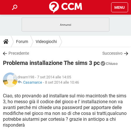
MENU
HOME
COVID-19
GAMING
GUIDE
Forum
Videogiochi
INTRATTENIMENTO
ANDROID
COVID-19
GAMING
DOWNLOAD
Precedente
Successivo
iOS
WINDOWS 10
INTRATTENIMENTO
ANDROID
Problema installazione The sims 3 pc
INSTAGRAM
COVID-19
WHATSAPP
GAMING
Chiuso
FORUM
iOS
WINDOWS 10
TIKTOK
INTRATTENIMENTO
FACEBOOK
ANDROID
dream198
- 7 set 2014 alle 14:05
INSTAGRAM
COVID-19
WHATSAPP
GAMING
GLOSSARIO
Casamarce
-
8 set 2014 alle 10:46
HARDWARE
iOS
WINDOWS 10
TIKTOK
INTRATTENIMENTO
FACEBOOK
ANDROID
INSTAGRAM
COVID-19
WHATSAPP
GAMING
Ciao, sto provando ad installare sul mio macintosh the sims
HARDWARE
iOS
WINDOWS 10
3, ho messo già il codice del gioco e l' installazione non va
TIKTOK
INTRATTENIMENTO
FACEBOOK
ANDROID
avanti perché mi chiede una password per apportare delle
INSTAGRAM
WHATSAPP
modifiche nel gioco ma non so di che cosa si tratti,qualcuno
HARDWARE
iOS
WINDOWS 10
TIKTOK
FACEBOOK
potrebbe aiutarmi per cortesia ? grazie in anticipo a chi
INSTAGRAM
WHATSAPP
risponderà
HARDWARE