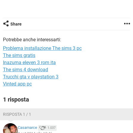
TIKTOK
FACEBOOK
HARDWARE
Share
Potrebbe anche interessarti:
Problema installazione The sims 3 pc
The sims gratis
Inazuma eleven 3 rom ita
The sims 4 download
Trucchi gta v playstation 3
Vinted app pc
1 risposta
RISPOSTA 1 / 1
Casamarce
1.037