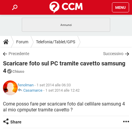
MENU
HOME
COVID-19
GAMING
GUIDE
Forum
Telefonia/Tablet/GPS
INTRATTENIMENTO
ANDROID
COVID-19
GAMING
DOWNLOAD
Precedente
Successivo
iOS
WINDOWS 10
INTRATTENIMENTO
ANDROID
Scaricare foto sul PC tramite cavetto samsung
INSTAGRAM
COVID-19
WHATSAPP
GAMING
FORUM
iOS
WINDOWS 10
4
Chiuso
TIKTOK
INTRATTENIMENTO
FACEBOOK
ANDROID
INSTAGRAM
COVID-19
WHATSAPP
GAMING
GLOSSARIO
HARDWARE
iOS
WINDOWS 10
fenolman
- 1 set 2014 alle 06:33
TIKTOK
INTRATTENIMENTO
FACEBOOK
ANDROID
Casamarce
-
1 set 2014 alle 12:42
INSTAGRAM
COVID-19
WHATSAPP
GAMING
HARDWARE
iOS
WINDOWS 10
Come posso fare per scaricare foto dal cellilare samsung 4
TIKTOK
INTRATTENIMENTO
FACEBOOK
ANDROID
INSTAGRAM
WHATSAPP
al mio cpmputer tramite cavetto ?
HARDWARE
iOS
WINDOWS 10
TIKTOK
FACEBOOK
Share
INSTAGRAM
WHATSAPP
HARDWARE