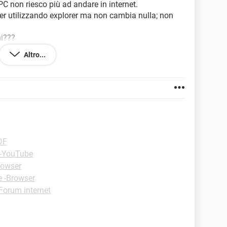
 PC non riesco più ad andare in internet.
r utilizzando explorer ma non cambia nulla; non
mi???
Altro...
DF
 -YouTube
rowser
e -Browser
Forum internet