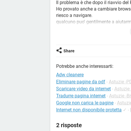
Il problema è che dopo il riavvio del
Ho provato anche a cambiare browse
riesco a navigare.
qualcuno puo' gentilmente a aiutar
grazie e aspetto con ansia.
saluti
Share
Potrebbe anche interessarti:
Adw cleanere
Eliminare pagine da pdf
-
Astuzie -P
Scaricare video da internet
-
Astuzie
Tradurre pagina internet
-
Astuzie -B
Google non carica le pagine
-
Astuzi
Internet non disponibile protetta
✓
-
2 risposte