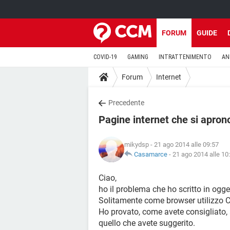
FORUM
GUIDE
COVID-19
GAMING
INTRATTENIMENTO
AN
Forum
Internet
Precedente
Pagine internet che si apron
mikydsp
- 21 ago 2014 alle 09:57
Casamarce
-
21 ago 2014 alle 10
Ciao,
ho il problema che ho scritto in ogge
Solitamente come browser utilizzo
Ho provato, come avete consigliato
quello che avete suggerito.