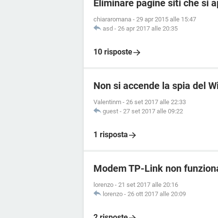
Eliminare pagine siti che si 
chiararomana
-
29 apr 2015 alle 15:47
asd
-
26 apr 2017 alle 20:35
10 risposte
Non si accende la spia del 
Valentinm
-
26 set 2017 alle 22:33
guest
-
27 set 2017 alle 09:22
1 risposta
Modem TP-Link non funziona
lorenzo
-
21 set 2017 alle 20:16
lorenzo
-
26 ott 2017 alle 20:09
2 risposte