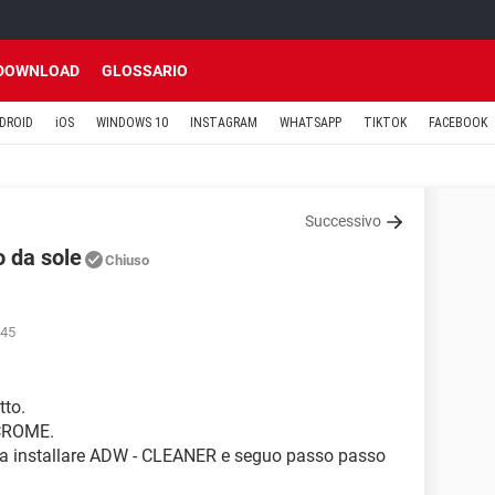
DOWNLOAD
GLOSSARIO
DROID
iOS
WINDOWS 10
INSTAGRAM
WHATSAPP
TIKTOK
FACEBOOK
Successivo
o da sole
Chiuso
:45
tto.
 CROME.
, a installare ADW - CLEANER e seguo passo passo