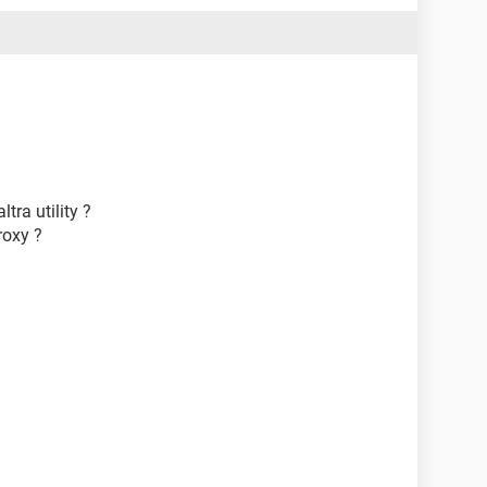
tra utility ?
roxy ?