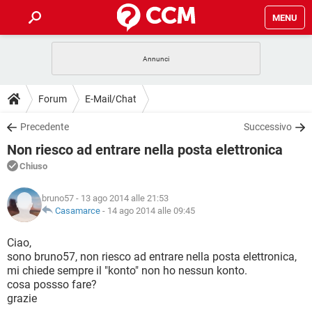
MENU
HOME
COVID-19
GAMING
GUIDE
Forum
E-Mail/Chat
INTRATTENIMENTO
ANDROID
COVID-19
GAMING
DOWNLOAD
Precedente
Successivo
iOS
WINDOWS 10
INTRATTENIMENTO
ANDROID
Non riesco ad entrare nella posta elettronica
INSTAGRAM
COVID-19
WHATSAPP
GAMING
FORUM
iOS
WINDOWS 10
Chiuso
TIKTOK
INTRATTENIMENTO
FACEBOOK
ANDROID
INSTAGRAM
COVID-19
WHATSAPP
GAMING
GLOSSARIO
HARDWARE
iOS
bruno57
- 13 ago 2014 alle 21:53
WINDOWS 10
TIKTOK
INTRATTENIMENTO
FACEBOOK
ANDROID
Casamarce
-
14 ago 2014 alle 09:45
INSTAGRAM
COVID-19
WHATSAPP
GAMING
HARDWARE
iOS
WINDOWS 10
Ciao,
TIKTOK
INTRATTENIMENTO
FACEBOOK
ANDROID
sono bruno57, non riesco ad entrare nella posta elettronica,
INSTAGRAM
WHATSAPP
mi chiede sempre il "konto" non ho nessun konto.
HARDWARE
iOS
WINDOWS 10
TIKTOK
FACEBOOK
cosa possso fare?
INSTAGRAM
WHATSAPP
grazie
HARDWARE