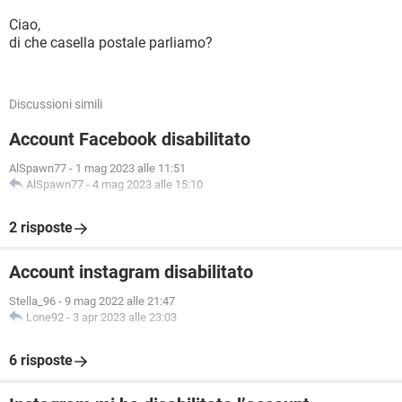
Ciao,
di che casella postale parliamo?
Discussioni simili
Account Facebook disabilitato
AlSpawn77
-
1 mag 2023 alle 11:51
AlSpawn77
-
4 mag 2023 alle 15:10
2 risposte
Account instagram disabilitato
Stella_96
-
9 mag 2022 alle 21:47
Lone92
-
3 apr 2023 alle 23:03
6 risposte