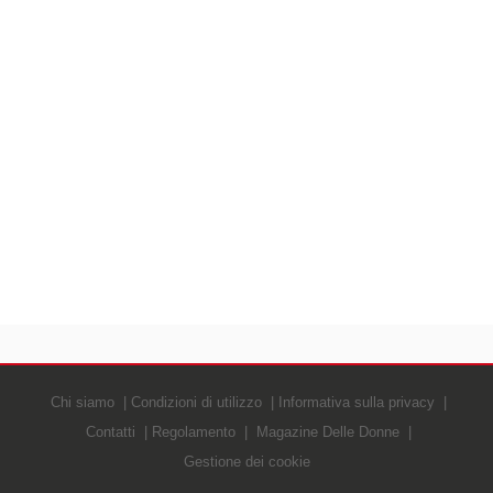
Chi siamo
Condizioni di utilizzo
Informativa sulla privacy
Contatti
Regolamento
Magazine Delle Donne
Gestione dei cookie