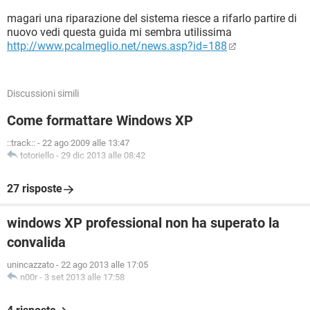
magari una riparazione del sistema riesce a rifarlo partire di
nuovo vedi questa guida mi sembra utilissima
http://www.pcalmeglio.net/news.asp?id=188
Discussioni simili
Come formattare Windows XP
::track::
-
22 ago 2009 alle 13:47
totoriello
-
29 dic 2013 alle 08:42
27 risposte
windows XP professional non ha superato la
convalida
unincazzato
-
22 ago 2013 alle 17:05
n00r
-
3 set 2013 alle 17:58