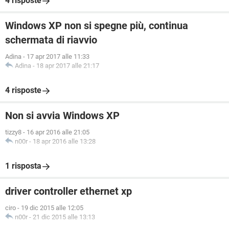
4 risposte
Windows XP non si spegne più, continua
schermata di riavvio
Adina
-
17 apr 2017 alle 11:33
Adina
-
18 apr 2017 alle 21:17
4 risposte
Non si avvia Windows XP
tizzy8
-
16 apr 2016 alle 21:05
n00r
-
18 apr 2016 alle 13:28
1 risposta
driver controller ethernet xp
ciro
-
19 dic 2015 alle 12:05
n00r
-
21 dic 2015 alle 13:13