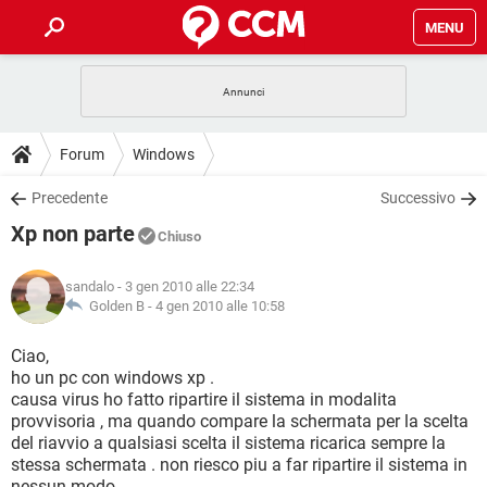
MENU
HOME
COVID-19
GAMING
GUIDE
Forum
Windows
INTRATTENIMENTO
ANDROID
COVID-19
GAMING
DOWNLOAD
Precedente
Successivo
iOS
WINDOWS 10
INTRATTENIMENTO
ANDROID
Xp non parte
INSTAGRAM
COVID-19
WHATSAPP
GAMING
Chiuso
FORUM
iOS
WINDOWS 10
TIKTOK
INTRATTENIMENTO
FACEBOOK
ANDROID
sandalo
- 3 gen 2010 alle 22:34
INSTAGRAM
COVID-19
WHATSAPP
GAMING
GLOSSARIO
Golden B -
4 gen 2010 alle 10:58
HARDWARE
iOS
WINDOWS 10
TIKTOK
INTRATTENIMENTO
FACEBOOK
ANDROID
INSTAGRAM
COVID-19
WHATSAPP
GAMING
Ciao,
HARDWARE
iOS
WINDOWS 10
ho un pc con windows xp .
TIKTOK
INTRATTENIMENTO
FACEBOOK
ANDROID
causa virus ho fatto ripartire il sistema in modalita
INSTAGRAM
WHATSAPP
provvisoria , ma quando compare la schermata per la scelta
HARDWARE
iOS
WINDOWS 10
TIKTOK
FACEBOOK
del riavvio a qualsiasi scelta il sistema ricarica sempre la
INSTAGRAM
WHATSAPP
stessa schermata . non riesco piu a far ripartire il sistema in
HARDWARE
nessun modo