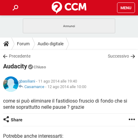
MENU
HOME
COVID-19
GAMING
GUIDE
Forum
Audio digitale
INTRATTENIMENTO
ANDROID
COVID-19
GAMING
DOWNLOAD
Precedente
Successivo
iOS
WINDOWS 10
INTRATTENIMENTO
ANDROID
Audacity
INSTAGRAM
COVID-19
WHATSAPP
GAMING
Chiuso
FORUM
iOS
WINDOWS 10
TIKTOK
INTRATTENIMENTO
FACEBOOK
ANDROID
gbasiliani
- 11 ago 2014 alle 19:40
INSTAGRAM
COVID-19
WHATSAPP
GAMING
GLOSSARIO
Casamarce
-
12 ago 2014 alle 10:00
HARDWARE
iOS
WINDOWS 10
TIKTOK
INTRATTENIMENTO
FACEBOOK
ANDROID
INSTAGRAM
COVID-19
WHATSAPP
GAMING
come si può eliminare il fastidioso fruscio di fondo che si
HARDWARE
iOS
WINDOWS 10
sente soprattutto nelle pause ? grazie
TIKTOK
INTRATTENIMENTO
FACEBOOK
ANDROID
INSTAGRAM
WHATSAPP
HARDWARE
iOS
WINDOWS 10
Share
TIKTOK
FACEBOOK
INSTAGRAM
WHATSAPP
HARDWARE
Potrebbe anche interessarti: