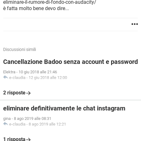
eliminare-il-rumore-di-fondo-con-audacity/
è fatta molto bene devo dire...
Discussioni simili
Cancellazione Badoo senza account e password
Elektra
-
10 giu 2018 alle 21:46
e-claudia
-
12 giu 2018 alle 12:00
2 risposte
eliminare definitivamente le chat instagram
gina
-
8 ago 2019 alle 08:31
e-claudia
-
8 ago 2019 alle 12:21
1 risposta