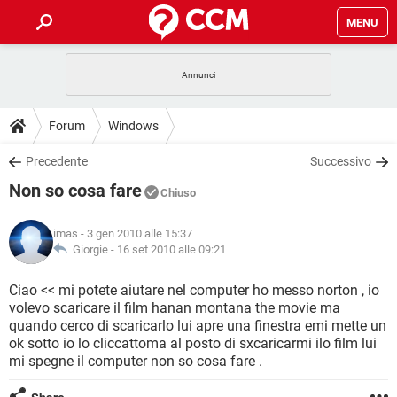
MENU
HOME
COVID-19
GAMING
GUIDE
Forum
Windows
INTRATTENIMENTO
ANDROID
COVID-19
GAMING
DOWNLOAD
Precedente
Successivo
iOS
WINDOWS 10
INTRATTENIMENTO
ANDROID
Non so cosa fare
INSTAGRAM
COVID-19
WHATSAPP
GAMING
Chiuso
FORUM
iOS
WINDOWS 10
TIKTOK
INTRATTENIMENTO
FACEBOOK
ANDROID
imas
- 3 gen 2010 alle 15:37
INSTAGRAM
COVID-19
WHATSAPP
GAMING
GLOSSARIO
Giorgie -
16 set 2010 alle 09:21
HARDWARE
iOS
WINDOWS 10
TIKTOK
INTRATTENIMENTO
FACEBOOK
ANDROID
INSTAGRAM
COVID-19
WHATSAPP
GAMING
Ciao << mi potete aiutare nel computer ho messo norton , io
HARDWARE
iOS
WINDOWS 10
volevo scaricare il film hanan montana the movie ma
TIKTOK
INTRATTENIMENTO
FACEBOOK
ANDROID
quando cerco di scaricarlo lui apre una finestra emi mette un
INSTAGRAM
WHATSAPP
ok sotto io lo cliccattoma al posto di sxcaricarmi ilo film lui
HARDWARE
iOS
WINDOWS 10
TIKTOK
FACEBOOK
mi spegne il computer non so cosa fare .
INSTAGRAM
WHATSAPP
HARDWARE