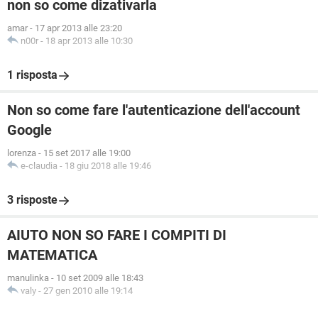
non so come dizativarla
amar
-
17 apr 2013 alle 23:20
n00r
-
18 apr 2013 alle 10:30
1 risposta
Non so come fare l'autenticazione dell'account
Google
lorenza
-
15 set 2017 alle 19:00
e-claudia
-
18 giu 2018 alle 19:46
3 risposte
AIUTO NON SO FARE I COMPITI DI
MATEMATICA
manulinka
-
10 set 2009 alle 18:43
valy
-
27 gen 2010 alle 19:14