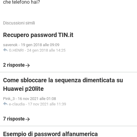
che telefono hai?
Discussioni simili
Recupero password TIN.it
savenok
-
19 gen 2018 alle 09:09
G.HENRI
-
24 gen 2018 alle 14:25
2 risposte
Come sbloccare la sequenza dimenticata su
Huawei p20lite
Pink_3
-
16 nov 2021 alle 01:08
e-claudia
-
17 nov 2021 alle 11:39
7 risposte
Esempio di password alfanumerica