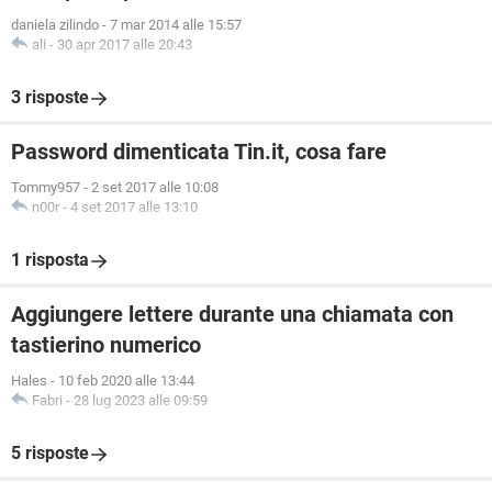
daniela zilindo
-
7 mar 2014 alle 15:57
ali
-
30 apr 2017 alle 20:43
3 risposte
Password dimenticata Tin.it, cosa fare
Tommy957
-
2 set 2017 alle 10:08
n00r
-
4 set 2017 alle 13:10
1 risposta
Aggiungere lettere durante una chiamata con
tastierino numerico
Hales
-
10 feb 2020 alle 13:44
Fabri
-
28 lug 2023 alle 09:59
5 risposte