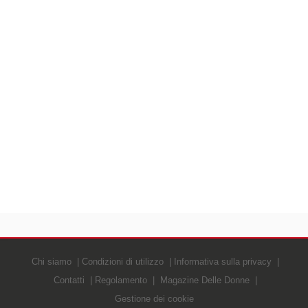
Chi siamo
Condizioni di utilizzo
Informativa sulla privacy
Contatti
Regolamento
Magazine Delle Donne
Gestione dei cookie