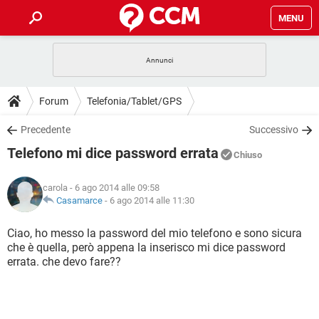
MENU
HOME
COVID-19
GAMING
GUIDE
Forum
Telefonia/Tablet/GPS
INTRATTENIMENTO
ANDROID
COVID-19
GAMING
DOWNLOAD
Precedente
Successivo
iOS
WINDOWS 10
INTRATTENIMENTO
ANDROID
Telefono mi dice password errata
INSTAGRAM
COVID-19
WHATSAPP
GAMING
Chiuso
FORUM
iOS
WINDOWS 10
TIKTOK
INTRATTENIMENTO
FACEBOOK
ANDROID
carola
- 6 ago 2014 alle 09:58
INSTAGRAM
COVID-19
WHATSAPP
GAMING
GLOSSARIO
Casamarce
-
6 ago 2014 alle 11:30
HARDWARE
iOS
WINDOWS 10
TIKTOK
INTRATTENIMENTO
FACEBOOK
ANDROID
INSTAGRAM
COVID-19
WHATSAPP
GAMING
Ciao, ho messo la password del mio telefono e sono sicura
HARDWARE
iOS
WINDOWS 10
che è quella, però appena la inserisco mi dice password
TIKTOK
INTRATTENIMENTO
FACEBOOK
ANDROID
errata. che devo fare??
INSTAGRAM
WHATSAPP
HARDWARE
iOS
WINDOWS 10
TIKTOK
FACEBOOK
INSTAGRAM
WHATSAPP
HARDWARE