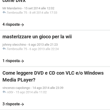
come DivX
Mr Mandarino
-
15 set 2014 alle 12:02
l'embrouille 75
-
8 ott 2014 alle 17:33
4 risposte
masterizzare un gioco per la wii
johnny stecchino
-
6 ago 2013 alle 21:23
l'embrouille 75
-
6 ago 2013 alle 22:24
1 risposta
Come leggere DVD e CD con VLC e/o Windows
Media PLayer?
vincenzo capolongo
-
14 ago 2014 alle 23:39
n00r
-
15 ago 2014 alle 11:02
3 risposte