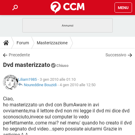
MENU
HOME
COVID-19
GAMING
GUIDE
Forum
Masterizzazione
INTRATTENIMENTO
ANDROID
COVID-19
GAMING
DOWNLOAD
Precedente
Successivo
iOS
WINDOWS 10
INTRATTENIMENTO
ANDROID
Dvd masterizzato
INSTAGRAM
COVID-19
WHATSAPP
GAMING
Chiuso
FORUM
iOS
WINDOWS 10
TIKTOK
INTRATTENIMENTO
FACEBOOK
ANDROID
Liliam1985
- 3 gen 2010 alle 01:10
INSTAGRAM
COVID-19
WHATSAPP
GAMING
GLOSSARIO
Noureddine Bouzidi
-
4 gen 2010 alle 12:50
HARDWARE
iOS
WINDOWS 10
TIKTOK
INTRATTENIMENTO
FACEBOOK
ANDROID
INSTAGRAM
COVID-19
WHATSAPP
GAMING
Ciao,
HARDWARE
iOS
WINDOWS 10
ho masterizzato un dvd con BurnAware in avi
TIKTOK
INTRATTENIMENTO
FACEBOOK
ANDROID
ovviamente,ma il lettore dvd non mi legge il dvd mi dice dvd
INSTAGRAM
WHATSAPP
sconosciuto,invece sul computer lo vedo
HARDWARE
iOS
WINDOWS 10
TIKTOK
FACEBOOK
perfettamente..come mai? nel menu' quando ho creato il dvd
INSTAGRAM
WHATSAPP
ho segnato dvd video...spero possiate aiutarmi Grazie in
HARDWARE
anticipo ^_^