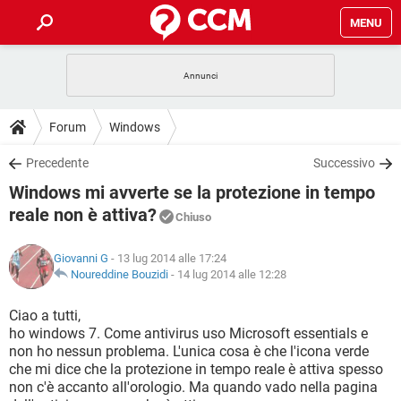
MENU
HOME
COVID-19
GAMING
GUIDE
Forum
Windows
INTRATTENIMENTO
ANDROID
COVID-19
GAMING
DOWNLOAD
Precedente
Successivo
iOS
WINDOWS 10
INTRATTENIMENTO
ANDROID
Windows mi avverte se la protezione in tempo
INSTAGRAM
COVID-19
WHATSAPP
GAMING
FORUM
iOS
WINDOWS 10
reale non è attiva?
Chiuso
TIKTOK
INTRATTENIMENTO
FACEBOOK
ANDROID
INSTAGRAM
COVID-19
WHATSAPP
GAMING
GLOSSARIO
HARDWARE
iOS
WINDOWS 10
Giovanni G
- 13 lug 2014 alle 17:24
TIKTOK
INTRATTENIMENTO
FACEBOOK
ANDROID
Noureddine Bouzidi
-
14 lug 2014 alle 12:28
INSTAGRAM
COVID-19
WHATSAPP
GAMING
HARDWARE
iOS
WINDOWS 10
Ciao a tutti,
TIKTOK
INTRATTENIMENTO
FACEBOOK
ANDROID
INSTAGRAM
WHATSAPP
ho windows 7. Come antivirus uso Microsoft essentials e
HARDWARE
iOS
WINDOWS 10
non ho nessun problema. L'unica cosa è che l'icona verde
TIKTOK
FACEBOOK
che mi dice che la protezione in tempo reale è attiva spesso
INSTAGRAM
WHATSAPP
non c'è accanto all'orologio. Ma quando vado nella pagina
HARDWARE