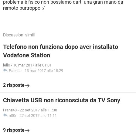
problema è fisico non possiamo darti una gran mano da
remoto purtroppo :/
Discussioni simili
Telefono non funziona dopo aver installato
Vodafone Station
lello
-
10 mar 2017 alle 01:01
Paprilla
-
13 mar 2017 alle 18:29
2 risposte
Chiavetta USB non riconosciuta da TV Sony
Franz48
-
22 set 2017 alle 11:38
n00r
-
27 set 2017 alle 11:11
9 risposte