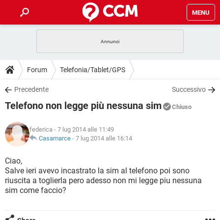
MENU
HOME
COVID-19
GAMING
GUIDE
Forum
Telefonia/Tablet/GPS
INTRATTENIMENTO
ANDROID
COVID-19
GAMING
DOWNLOAD
Precedente
Successivo
iOS
WINDOWS 10
INTRATTENIMENTO
ANDROID
Telefono non legge più nessuna sim
INSTAGRAM
COVID-19
WHATSAPP
GAMING
Chiuso
FORUM
iOS
WINDOWS 10
TIKTOK
INTRATTENIMENTO
FACEBOOK
ANDROID
federica
- 7 lug 2014 alle 11:49
INSTAGRAM
COVID-19
WHATSAPP
GAMING
GLOSSARIO
Casamarce
-
7 lug 2014 alle 16:14
HARDWARE
iOS
WINDOWS 10
TIKTOK
INTRATTENIMENTO
FACEBOOK
ANDROID
INSTAGRAM
COVID-19
WHATSAPP
GAMING
Ciao,
HARDWARE
iOS
WINDOWS 10
Salve ieri avevo incastrato la sim al telefono poi sono
TIKTOK
INTRATTENIMENTO
FACEBOOK
ANDROID
riuscita a toglierla pero adesso non mi legge piu nessuna
INSTAGRAM
WHATSAPP
sim come faccio?
HARDWARE
iOS
WINDOWS 10
TIKTOK
FACEBOOK
INSTAGRAM
WHATSAPP
HARDWARE