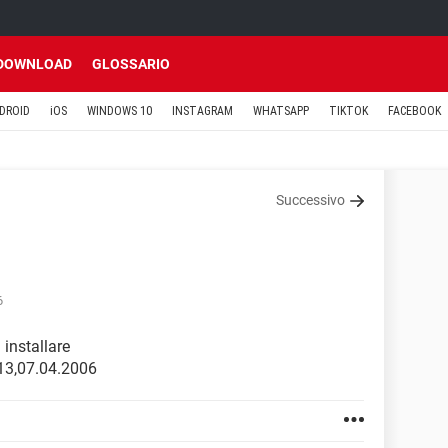
DOWNLOAD
GLOSSARIO
DROID
iOS
WINDOWS 10
INSTAGRAM
WHATSAPP
TIKTOK
FACEBOOK
Successivo
6
 installare
13,07.04.2006