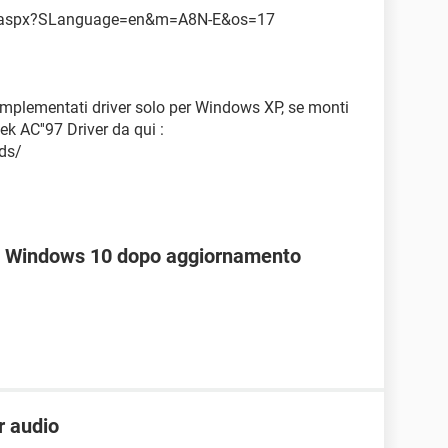
ad.aspx?SLanguage=en&m=A8N-E&os=17
o implementati driver solo per Windows XP, se monti
ek AC''97 Driver da qui :
ds/
L Windows 10 dopo aggiornamento
er audio