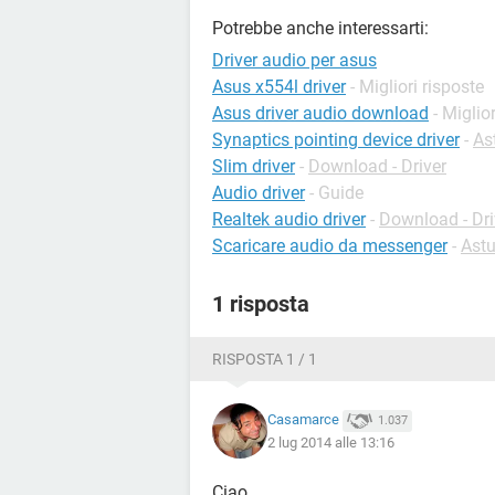
Potrebbe anche interessarti:
Driver audio per asus
Asus x554l driver
- Migliori risposte
Asus driver audio download
- Miglio
Synaptics pointing device driver
-
As
Slim driver
-
Download - Driver
Audio driver
- Guide
Realtek audio driver
-
Download - Dri
Scaricare audio da messenger
-
Ast
1 risposta
RISPOSTA 1 / 1
Casamarce
1.037
2 lug 2014 alle 13:16
Ciao,