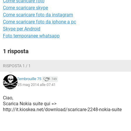
Come scaricare foto
TIKTOK
FACEBOOK
Come scaricare skype
HARDWARE
Come scaricare foto da instagram
Come scaricare foto da iphone a pc
Skype per Android
Foto temporanee whatsapp
1 risposta
RISPOSTA 1 / 1
l'embrouille 75
749
25 mag 2014 alle 07:41
Ciao,
Scarica Nokia suite qui =>
http://it.kioskea.net/download/scaricare-2248-nokia-suite