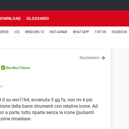
DOWNLOAD
GLOSSARIO
DROID
iOS
WINDOWS 10
INSTAGRAM
WHATSAPP
TIKTOK
FACEBOOK
Successivo
Risolto
/Chiuso
11
9.0 su win7/64, avvenuta 5 gg fa, non mi è più
ione della barra strumenti con relative icone. Ad
bri a parte, tutto riparte senza le icone (pulsanti
 come rimediare.