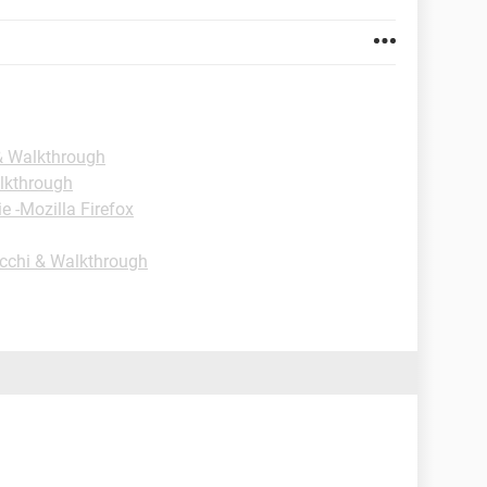
 & Walkthrough
alkthrough
e -Mozilla Firefox
ucchi & Walkthrough