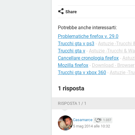
Share
Potrebbe anche interessarti:
Problematiche firefox v. 29.0
Trucchi gta v ps3
-
Astuzie -Trucchi
Trucchi gta v
-
Astuzie -Trucchi & W
Cancellare cronologia firefox
-
Astuzi
Mozilla firefox
-
Download - Browser
Trucchi gta v xbox 360
-
Astuzie -Tr
1 risposta
RISPOSTA 1 / 1
Casamarce
1.037
5 mag 2014 alle 10:32