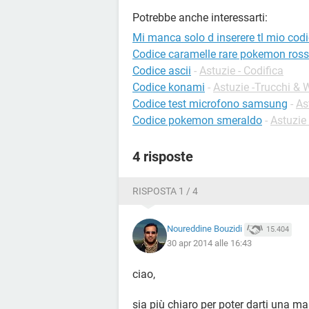
Potrebbe anche interessarti:
Mi manca solo d inserere tl mio cod
Codice caramelle rare pokemon ros
Codice ascii
-
Astuzie - Codifica
Codice konami
-
Astuzie -Trucchi &
Codice test microfono samsung
-
As
Codice pokemon smeraldo
-
Astuzie
4 risposte
RISPOSTA 1 / 4
Noureddine Bouzidi
15.404
30 apr 2014 alle 16:43
ciao,
sia più chiaro per poter darti una m