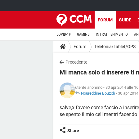
FORUM
GUIDE
COVID-19
GAMING
INTRATTENIMENTO
AN
Forum
Telefonia/Tablet/GPS
Precedente
Mi manca solo d inserere tl 
utente anonimo
- 30 apr 2014 alle 16
Noureddine Bouzidi
-
30 apr 2014 
salve,x favore come faccio a inserire
se spento il mio cell mentri facendo 
Share