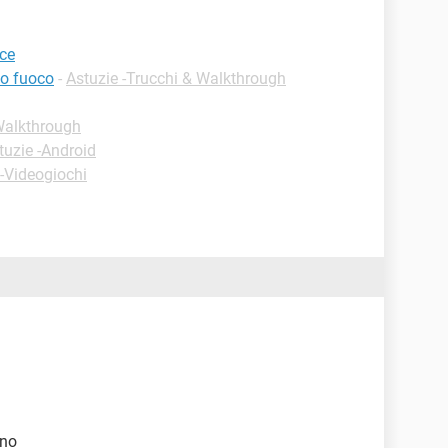
ice
so fuoco
-
Astuzie -Trucchi & Walkthrough
 Walkthrough
tuzie -Android
 -Videogiochi
ano