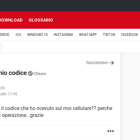
DOWNLOAD
GLOSSARIO
DROID
iOS
WINDOWS 10
INSTAGRAM
WHATSAPP
TIKTOK
FACEBOOK
Successivo
mio codice
Chiuso
:05
alle 17:45
 il codice che ho ricevuto sul mio cellulare?? perche
l operazione...grazie