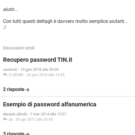
aiuto...
Con tutti questi dettagli è davvero molto semplice aiutarti...
:/
Discussioni simili
Recupero password TIN.it
savenok
-
19 gen 2018 alle 09:09
G.HENRI
-
24 gen 2018 alle 14:25
2 risposte
Esempio di password alfanumerica
daniela zilindo
-
7 mar 2014 alle 15:57
ali
-
30 apr 2017 alle 20:43
3 risposte