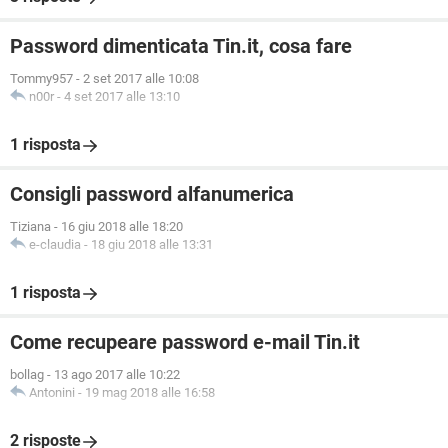
Password dimenticata Tin.it, cosa fare
Tommy957
-
2 set 2017 alle 10:08
n00r
-
4 set 2017 alle 13:10
1 risposta
Consigli password alfanumerica
Tiziana
-
16 giu 2018 alle 18:20
e-claudia
-
18 giu 2018 alle 13:31
1 risposta
Come recupeare password e-mail Tin.it
bollag
-
13 ago 2017 alle 10:22
Antonini
-
19 mag 2018 alle 16:58
2 risposte