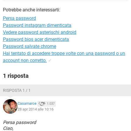
TIKTOK
FACEBOOK
Potrebbe anche interessarti:
HARDWARE
Persa password
Password instagram dimenticata
Vedere password asterischi android
Password bios acer dimenticata
Password salvate chrome
Hai tentato di accedere troppe volte con una password o un
account non corretto.
✓
1 risposta
RISPOSTA 1 / 1
Casamarce
1.037
28 apr 2014 alle 10:16
Persa password
Ciao,