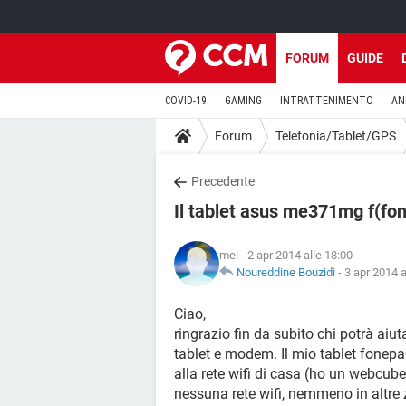
FORUM
GUIDE
COVID-19
GAMING
INTRATTENIMENTO
AN
Forum
Telefonia/Tablet/GPS
Precedente
Il tablet asus me371mg f(fone
mel
- 2 apr 2014 alle 18:00
Noureddine Bouzidi
-
3 apr 2014 a
Ciao,
ringrazio fin da subito chi potrà ai
tablet e modem. Il mio tablet fonepa
alla rete wifi di casa (ho un webcube
nessuna rete wifi, nemmeno in altre 