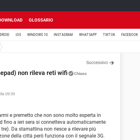
DOWNLOAD
GLOSSARIO
DROID
iOS
WINDOWS 10
INSTAGRAM
WHATSAPP
TIKTOK
FACEBOOK
Successivo
pad) non rileva reti wifi
Chiuso
lle 09:59
utarmi e premetto che non sono molto esperta in
d fino a ieri sera si connetteva automaticamente
 tre). Da stamattina non riesce a rilevare più
zone della città però funziona con il segnale 3G.