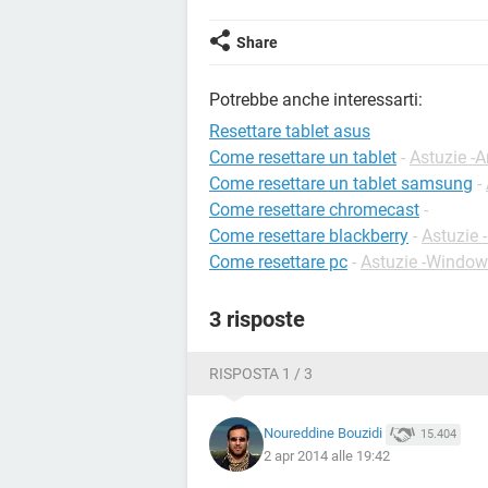
Share
Potrebbe anche interessarti:
Resettare tablet asus
Come resettare un tablet
-
Astuzie -A
Come resettare un tablet samsung
-
Come resettare chromecast
-
Come resettare blackberry
-
Astuzie 
Come resettare pc
-
Astuzie -Windo
3 risposte
RISPOSTA 1 / 3
Noureddine Bouzidi
15.404
2 apr 2014 alle 19:42