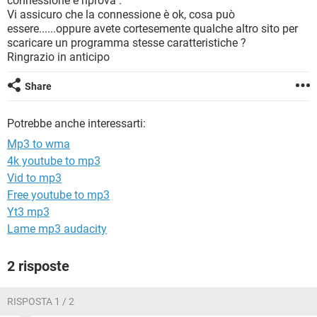
connessione e riprova".
TIKTOK
FACEBOOK
Vi assicuro che la connessione è ok, cosa può
essere......oppure avete cortesemente qualche altro sito per
HARDWARE
scaricare un programma stesse caratteristiche ?
Ringrazio in anticipo
Share
Potrebbe anche interessarti:
Mp3 to wma
4k youtube to mp3
Vid to mp3
Free youtube to mp3
Yt3 mp3
Lame mp3 audacity
2 risposte
RISPOSTA 1 / 2