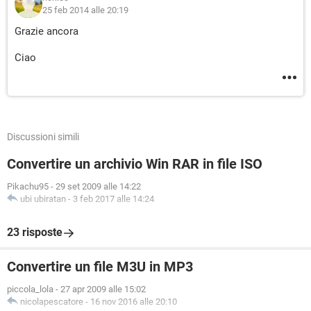
25 feb 2014 alle 20:19
Grazie ancora
Ciao
Discussioni simili
Convertire un archivio Win RAR in file ISO
Pikachu95
-
29 set 2009 alle 14:22
ubi ubiratan
-
3 feb 2017 alle 14:24
23 risposte
Convertire un file M3U in MP3
piccola_lola
-
27 apr 2009 alle 15:02
nicolapescatore
-
16 nov 2016 alle 20:10