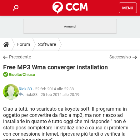
MENU
HOME
COVID-19
GAMING
GUIDE
Forum
Software
INTRATTENIMENTO
ANDROID
COVID-19
GAMING
DOWNLOAD
Precedente
Successivo
iOS
WINDOWS 10
INTRATTENIMENTO
ANDROID
Free MP3 Wma converger installation
INSTAGRAM
COVID-19
WHATSAPP
GAMING
FORUM
iOS
WINDOWS 10
Risolto
/Chiuso
TIKTOK
INTRATTENIMENTO
FACEBOOK
ANDROID
INSTAGRAM
COVID-19
WHATSAPP
GAMING
GLOSSARIO
HARDWARE
iOS
Ricki83
- 22 feb 2014 alle 22:38
WINDOWS 10
TIKTOK
INTRATTENIMENTO
FACEBOOK
ANDROID
ricki83 -
25 feb 2014 alle 20:19
INSTAGRAM
COVID-19
WHATSAPP
GAMING
HARDWARE
iOS
WINDOWS 10
Ciao a tutti, ho scaricato da koyote soft. Il programma in
TIKTOK
INTRATTENIMENTO
FACEBOOK
ANDROID
oggetto per convertire da flac a mp3, ma non riesco ad
INSTAGRAM
WHATSAPP
installarle in quanto é tutto oggi che mi risponde " non è
HARDWARE
iOS
WINDOWS 10
TIKTOK
FACEBOOK
stato poss completare l'installazione a causa di problemi
INSTAGRAM
WHATSAPP
con connessione internet, riprovare più tardi o verifica la
HARDWARE