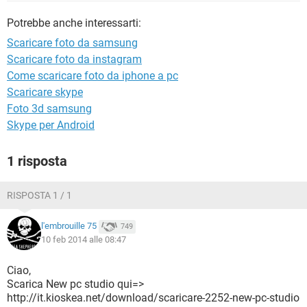
TIKTOK
FACEBOOK
Potrebbe anche interessarti:
HARDWARE
Scaricare foto da samsung
Scaricare foto da instagram
Come scaricare foto da iphone a pc
Scaricare skype
Foto 3d samsung
Skype per Android
1 risposta
RISPOSTA 1 / 1
l'embrouille 75
749
10 feb 2014 alle 08:47
Ciao,
Scarica New pc studio qui=>
http://it.kioskea.net/download/scaricare-2252-new-pc-studio