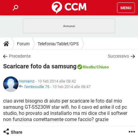
MENU
HOME
COVID-19
GAMING
GUIDE
Forum
Telefonia/Tablet/GPS
INTRATTENIMENTO
ANDROID
COVID-19
GAMING
DOWNLOAD
Precedente
Successivo
iOS
WINDOWS 10
INTRATTENIMENTO
ANDROID
Scaricare foto da samsung
INSTAGRAM
COVID-19
WHATSAPP
GAMING
Risolto
/Chiuso
FORUM
iOS
WINDOWS 10
TIKTOK
INTRATTENIMENTO
FACEBOOK
ANDROID
moniamz
- 10 feb 2014 alle 08:42
INSTAGRAM
COVID-19
WHATSAPP
GAMING
GLOSSARIO
l'embrouille 75
-
10 feb 2014 alle 08:47
HARDWARE
iOS
WINDOWS 10
TIKTOK
INTRATTENIMENTO
FACEBOOK
ANDROID
INSTAGRAM
COVID-19
WHATSAPP
GAMING
ciao avrei bisogno di aiuto per scaricare le foto dal mio
HARDWARE
iOS
WINDOWS 10
samsung GT-S5230W star wifi. ho il cavo ed anke il cd pc
TIKTOK
INTRATTENIMENTO
FACEBOOK
ANDROID
studio, ho provato ad installarlo ma mi dice che il softwer
INSTAGRAM
WHATSAPP
non funziona correttamente come faccio? grazie
HARDWARE
iOS
WINDOWS 10
TIKTOK
FACEBOOK
INSTAGRAM
WHATSAPP
Share
HARDWARE