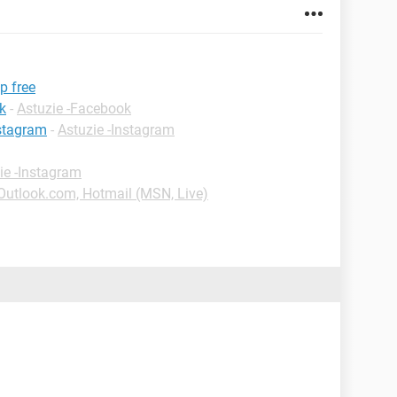
p free
k
-
Astuzie -Facebook
nstagram
-
Astuzie -Instagram
ie -Instagram
-Outlook.com, Hotmail (MSN, Live)