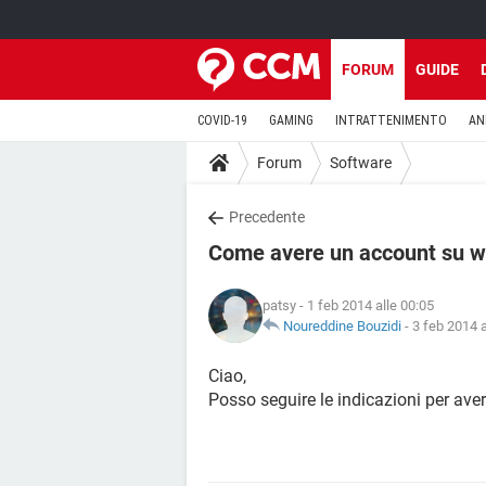
FORUM
GUIDE
COVID-19
GAMING
INTRATTENIMENTO
AN
Forum
Software
Precedente
Come avere un account su w
patsy
- 1 feb 2014 alle 00:05
Noureddine Bouzidi
-
3 feb 2014 a
Ciao,
Posso seguire le indicazioni per av