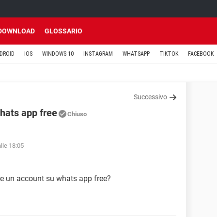
DOWNLOAD
GLOSSARIO
DROID
iOS
WINDOWS 10
INSTAGRAM
WHATSAPP
TIKTOK
FACEBOOK
Successivo
hats app free
Chiuso
lle 18:05
ere un account su whats app free?