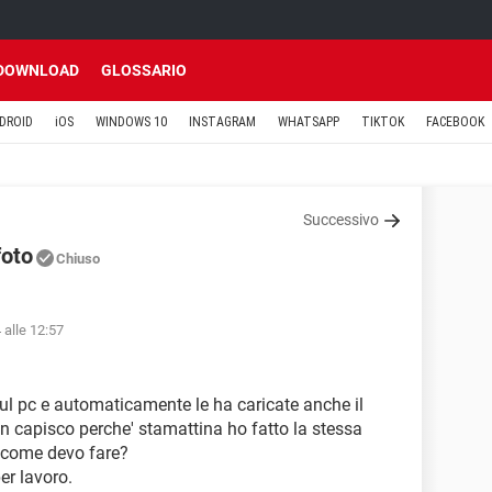
DOWNLOAD
GLOSSARIO
DROID
iOS
WINDOWS 10
INSTAGRAM
WHATSAPP
TIKTOK
FACEBOOK
Successivo
foto
Chiuso
 alle 12:57
 sul pc e automaticamente le ha caricate anche il
 capisco perche' stamattina ho fatto la stessa
.come devo fare?
er lavoro.