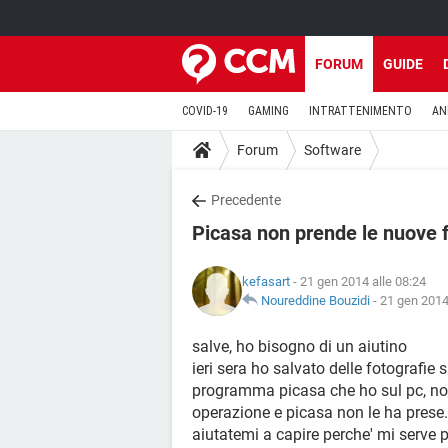
FORUM
GUIDE
COVID-19
GAMING
INTRATTENIMENTO
AN
Forum
Software
Precedente
Picasa non prende le nuove 
kefasart
- 21 gen 2014 alle 08:24
Noureddine Bouzidi
-
21 gen 2014
salve, ho bisogno di un aiutino
ieri sera ho salvato delle fotografie
programma picasa che ho sul pc, non
operazione e picasa non le ha prese
aiutatemi a capire perche' mi serve p