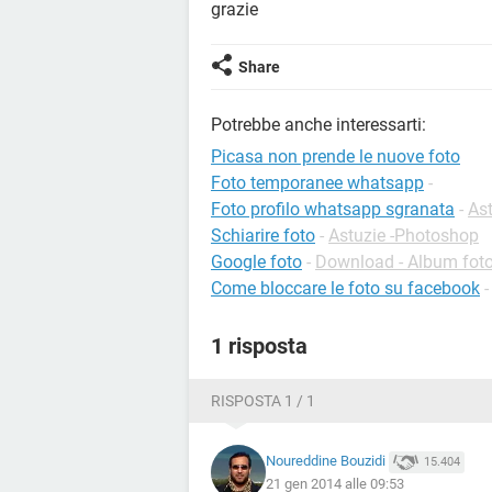
grazie
Share
Potrebbe anche interessarti:
Picasa non prende le nuove foto
Foto temporanee whatsapp
-
Foto profilo whatsapp sgranata
-
As
Schiarire foto
-
Astuzie -Photoshop
Google foto
-
Download - Album foto
Come bloccare le foto su facebook
1 risposta
RISPOSTA 1 / 1
Noureddine Bouzidi
15.404
21 gen 2014 alle 09:53