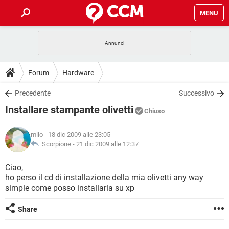
MENU
HOME
COVID-19
GAMING
GUIDE
Forum
Hardware
INTRATTENIMENTO
ANDROID
COVID-19
GAMING
DOWNLOAD
Precedente
Successivo
iOS
WINDOWS 10
INTRATTENIMENTO
ANDROID
Installare stampante olivetti
INSTAGRAM
COVID-19
WHATSAPP
GAMING
Chiuso
FORUM
iOS
WINDOWS 10
TIKTOK
INTRATTENIMENTO
FACEBOOK
ANDROID
milo
- 18 dic 2009 alle 23:05
INSTAGRAM
COVID-19
WHATSAPP
GAMING
GLOSSARIO
Scorpione -
21 dic 2009 alle 12:37
HARDWARE
iOS
WINDOWS 10
TIKTOK
INTRATTENIMENTO
FACEBOOK
ANDROID
INSTAGRAM
COVID-19
WHATSAPP
GAMING
Ciao,
HARDWARE
iOS
WINDOWS 10
ho perso il cd di installazione della mia olivetti any way
TIKTOK
INTRATTENIMENTO
FACEBOOK
ANDROID
simple come posso installarla su xp
INSTAGRAM
WHATSAPP
HARDWARE
iOS
WINDOWS 10
TIKTOK
FACEBOOK
Share
INSTAGRAM
WHATSAPP
HARDWARE