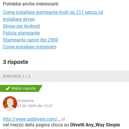
TIKTOK
FACEBOOK
Potrebbe anche interessarti:
Come installare stampante ricoh sp 211 senza cd
HARDWARE
Installare skype
Skype per Android
Pulizia stampante
Stampante canon lbp 2900
Come installare instagram
3 risposte
RISPOSTA 1 / 3
Miglior risposta
Scorpione
21 dic 2009 alle 12:37
http://www.updrivers.com/...
nel mezzo della pagina clicca su
Olivetti Any_Way Simple