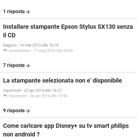
1 risposta
Installare stampante Epson Stylus SX130 senza
il CD
laagiusi
-
16 mar 2015 alle 16:18
avventuriera
-
17 mag 2016 alle 00:05
7 risposte
La stampante selezionata non e' disponibile
maurmont
-
25 apr 2014 alle 14:27
maurmont
-
26 apr 2014 alle 10:56
9 risposte
Come caricare app Disney+ su tv smart philips
non android ?