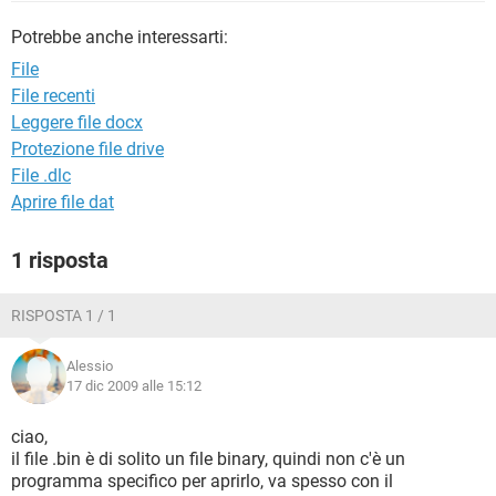
TIKTOK
FACEBOOK
Potrebbe anche interessarti:
HARDWARE
File
File recenti
Leggere file docx
Protezione file drive
File .dlc
Aprire file dat
1 risposta
RISPOSTA 1 / 1
Alessio
17 dic 2009 alle 15:12
ciao,
il file .bin è di solito un file binary, quindi non c'è un
programma specifico per aprirlo, va spesso con il