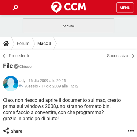
MENU
HOME
COVID-19
GAMING
GUIDE
Forum
MacOS
INTRATTENIMENTO
ANDROID
COVID-19
GAMING
DOWNLOAD
Precedente
Successivo
iOS
WINDOWS 10
INTRATTENIMENTO
ANDROID
File
INSTAGRAM
COVID-19
WHATSAPP
GAMING
Chiuso
FORUM
iOS
WINDOWS 10
TIKTOK
INTRATTENIMENTO
FACEBOOK
ANDROID
lady
- 16 dic 2009 alle 20:25
INSTAGRAM
COVID-19
WHATSAPP
GAMING
GLOSSARIO
Alessio -
17 dic 2009 alle 15:12
HARDWARE
iOS
WINDOWS 10
TIKTOK
INTRATTENIMENTO
FACEBOOK
ANDROID
INSTAGRAM
COVID-19
WHATSAPP
GAMING
Ciao, non riesco ad aprire il documento sul mac, creato
HARDWARE
iOS
WINDOWS 10
prima sul windows 2008,uno stranno formato bin.
TIKTOK
INTRATTENIMENTO
FACEBOOK
ANDROID
come faccio a convertire, con che programma?
INSTAGRAM
WHATSAPP
grazie in anticipo di aiuto!
HARDWARE
iOS
WINDOWS 10
TIKTOK
FACEBOOK
INSTAGRAM
WHATSAPP
Share
HARDWARE