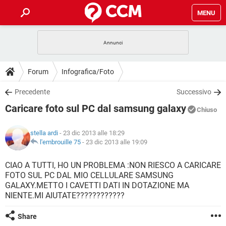
MENU
HOME
COVID-19
GAMING
GUIDE
Forum
Infografica/Foto
INTRATTENIMENTO
ANDROID
COVID-19
GAMING
DOWNLOAD
Precedente
Successivo
iOS
WINDOWS 10
INTRATTENIMENTO
ANDROID
Caricare foto sul PC dal samsung galaxy
INSTAGRAM
COVID-19
WHATSAPP
GAMING
Chiuso
FORUM
iOS
WINDOWS 10
TIKTOK
INTRATTENIMENTO
FACEBOOK
ANDROID
stella ardi
- 23 dic 2013 alle 18:29
INSTAGRAM
COVID-19
WHATSAPP
GAMING
GLOSSARIO
l'embrouille 75
-
23 dic 2013 alle 19:09
HARDWARE
iOS
WINDOWS 10
TIKTOK
INTRATTENIMENTO
FACEBOOK
ANDROID
INSTAGRAM
COVID-19
WHATSAPP
GAMING
CIAO A TUTTI, HO UN PROBLEMA :NON RIESCO A CARICARE
HARDWARE
iOS
WINDOWS 10
FOTO SUL PC DAL MIO CELLULARE SAMSUNG
TIKTOK
INTRATTENIMENTO
FACEBOOK
ANDROID
GALAXY.METTO I CAVETTI DATI IN DOTAZIONE MA
INSTAGRAM
WHATSAPP
NIENTE.MI AIUTATE????????????
HARDWARE
iOS
WINDOWS 10
TIKTOK
FACEBOOK
INSTAGRAM
WHATSAPP
Share
HARDWARE