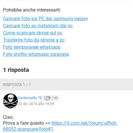
TIKTOK
FACEBOOK
Potrebbe anche interessarti:
HARDWARE
Caricare foto sul PC dal samsung galaxy
Caricare foto su instagram dal pc
Come scaricare skype sul pc
Trasferire foto da iphone a pc
Foto temporanee whatsapp
Foto profilo whatsapp sgranata
1 risposta
RISPOSTA 1 / 1
l'embrouille 75
749
23 dic 2013 alle 19:09
Ciao,
Prova a fare questo =>
https://it.ccm.net/forum/affich-
68052-scaracare-foto#1