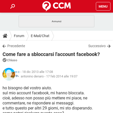
MENU
HOME
COVID-19
GAMING
GUIDE
Forum
E-Mail/Chat
INTRATTENIMENTO
ANDROID
COVID-19
GAMING
DOWNLOAD
Precedente
Successivo
iOS
WINDOWS 10
INTRATTENIMENTO
ANDROID
Come fare a sbloccarsi l'account facebook?
INSTAGRAM
COVID-19
WHATSAPP
GAMING
FORUM
iOS
WINDOWS 10
Chiuso
TIKTOK
INTRATTENIMENTO
FACEBOOK
ANDROID
INSTAGRAM
COVID-19
WHATSAPP
GAMING
GLOSSARIO
HARDWARE
iOS
e-c
- 18 dic 2013 alle 17:08
WINDOWS 10
TIKTOK
INTRATTENIMENTO
FACEBOOK
ANDROID
antonino denaro -
17 feb 2014 alle 19:07
INSTAGRAM
COVID-19
WHATSAPP
GAMING
HARDWARE
iOS
WINDOWS 10
ho bisogno del vostro aiuto.
TIKTOK
INTRATTENIMENTO
FACEBOOK
ANDROID
sul mio account facebook, mi hanno bloccata.
INSTAGRAM
WHATSAPP
cioè, adesso non posso più mettere mi piace, ne
HARDWARE
iOS
WINDOWS 10
TIKTOK
FACEBOOK
commentare, ne rispondere ai messaggi.
INSTAGRAM
WHATSAPP
e tutto questo per altri 29 giorni, mi sto disperando.
HARDWARE