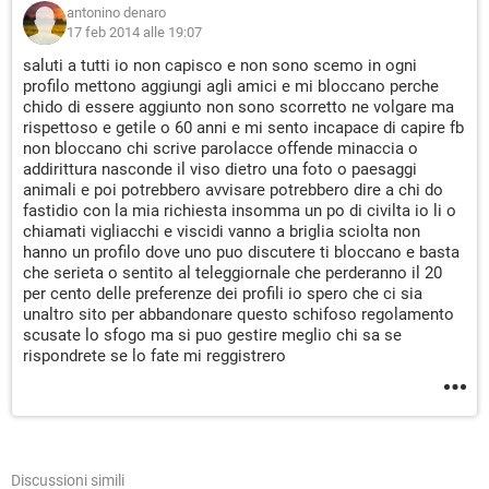
antonino denaro
17 feb 2014 alle 19:07
saluti a tutti io non capisco e non sono scemo in ogni
profilo mettono aggiungi agli amici e mi bloccano perche
chido di essere aggiunto non sono scorretto ne volgare ma
rispettoso e getile o 60 anni e mi sento incapace di capire fb
non bloccano chi scrive parolacce offende minaccia o
addirittura nasconde il viso dietro una foto o paesaggi
animali e poi potrebbero avvisare potrebbero dire a chi do
fastidio con la mia richiesta insomma un po di civilta io li o
chiamati vigliacchi e viscidi vanno a briglia sciolta non
hanno un profilo dove uno puo discutere ti bloccano e basta
che serieta o sentito al teleggiornale che perderanno il 20
per cento delle preferenze dei profili io spero che ci sia
unaltro sito per abbandonare questo schifoso regolamento
scusate lo sfogo ma si puo gestire meglio chi sa se
rispondrete se lo fate mi reggistrero
Discussioni simili