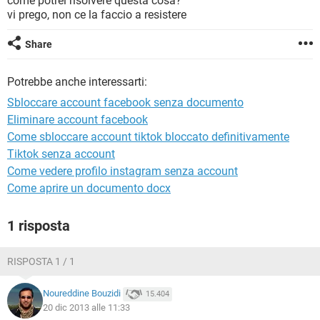
come potrei risolvere questa cosa?
TIKTOK
FACEBOOK
vi prego, non ce la faccio a resistere
HARDWARE
Share
Potrebbe anche interessarti:
Sbloccare account facebook senza documento
Eliminare account facebook
Come sbloccare account tiktok bloccato definitivamente
Tiktok senza account
Come vedere profilo instagram senza account
Come aprire un documento docx
1 risposta
RISPOSTA 1 / 1
Noureddine Bouzidi
15.404
20 dic 2013 alle 11:33