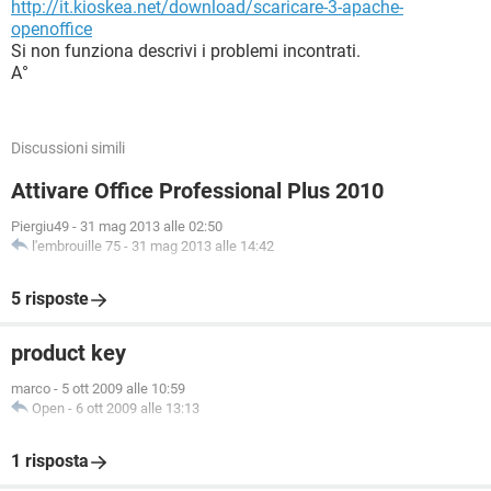
http://it.kioskea.net/download/scaricare-3-apache-
openoffice
Si non funziona descrivi i problemi incontrati.
A°
Discussioni simili
Attivare Office Professional Plus 2010
Piergiu49
-
31 mag 2013 alle 02:50
l'embrouille 75
-
31 mag 2013 alle 14:42
5 risposte
product key
marco
-
5 ott 2009 alle 10:59
Open
-
6 ott 2009 alle 13:13
1 risposta