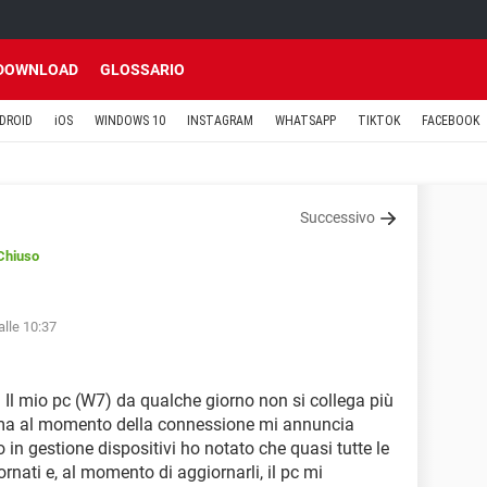
DOWNLOAD
GLOSSARIO
DROID
iOS
WINDOWS 10
INSTAGRAM
WHATSAPP
TIKTOK
FACEBOOK
Successivo
Chiuso
alle 10:37
 Il mio pc (W7) da qualche giorno non si collega più
tte ma al momento della connessione mi annuncia
 in gestione dispositivi ho notato che quasi tutte le
nati e, al momento di aggiornarli, il pc mi