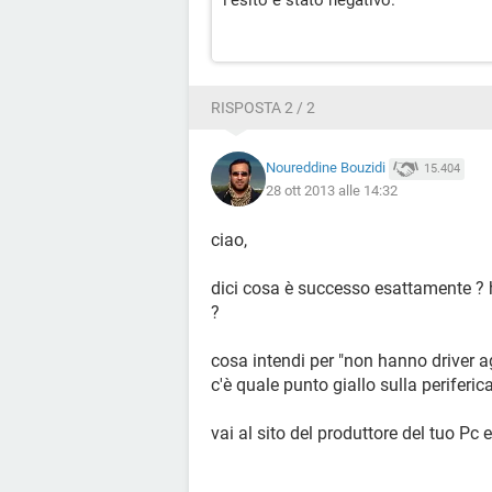
l'esito è stato negativo.
RISPOSTA 2 / 2
Noureddine Bouzidi
15.404
28 ott 2013 alle 14:32
ciao,
dici cosa è successo esattamente ? 
?
cosa intendi per "non hanno driver a
c'è quale punto giallo sulla periferic
vai al sito del produttore del tuo Pc 