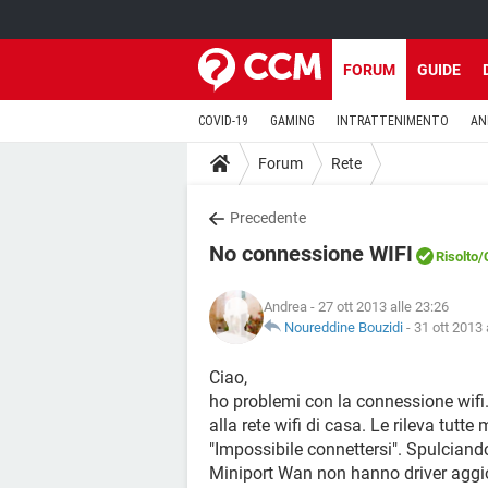
FORUM
GUIDE
COVID-19
GAMING
INTRATTENIMENTO
AN
Forum
Rete
Precedente
No connessione WIFI
Risolto
/
Andrea
- 27 ott 2013 alle 23:26
Noureddine Bouzidi
-
31 ott 2013 
Ciao,
ho problemi con la connessione wifi.
alla rete wifi di casa. Le rileva tu
"Impossibile connettersi". Spulciando
Miniport Wan non hanno driver aggior