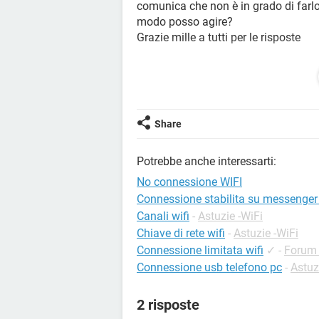
comunica che non è in grado di farlo
modo posso agire?
Grazie mille a tutti per le risposte
P.S. se avete bisogno di più informa
Share
Potrebbe anche interessarti:
No connessione WIFI
Connessione stabilita su messenger 
Canali wifi
-
Astuzie -WiFi
Chiave di rete wifi
-
Astuzie -WiFi
Connessione limitata wifi
✓
-
Forum 
Connessione usb telefono pc
-
Astuz
2 risposte