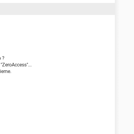
o ?
"ZeroAccess"...
sieme.