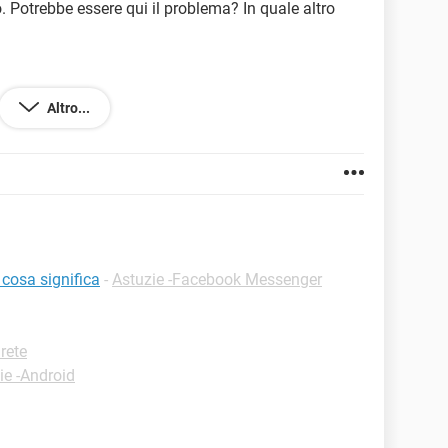
. Potrebbe essere qui il problema? In quale altro
zioni chiede chiedete chiedete
Altro...
cosa significa
-
Astuzie -Facebook Messenger
rete
ie -Android