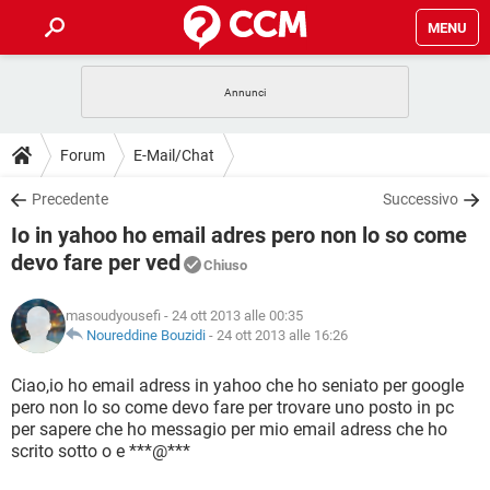
MENU
HOME
COVID-19
GAMING
GUIDE
Forum
E-Mail/Chat
INTRATTENIMENTO
ANDROID
COVID-19
GAMING
DOWNLOAD
Precedente
Successivo
iOS
WINDOWS 10
INTRATTENIMENTO
ANDROID
Io in yahoo ho email adres pero non lo so come
INSTAGRAM
COVID-19
WHATSAPP
GAMING
FORUM
iOS
WINDOWS 10
devo fare per ved
Chiuso
TIKTOK
INTRATTENIMENTO
FACEBOOK
ANDROID
INSTAGRAM
COVID-19
WHATSAPP
GAMING
GLOSSARIO
HARDWARE
iOS
WINDOWS 10
masoudyousefi
- 24 ott 2013 alle 00:35
TIKTOK
INTRATTENIMENTO
FACEBOOK
ANDROID
Noureddine Bouzidi
-
24 ott 2013 alle 16:26
INSTAGRAM
COVID-19
WHATSAPP
GAMING
HARDWARE
iOS
WINDOWS 10
Ciao,io ho email adress in yahoo che ho seniato per google
TIKTOK
INTRATTENIMENTO
FACEBOOK
ANDROID
INSTAGRAM
WHATSAPP
pero non lo so come devo fare per trovare uno posto in pc
HARDWARE
iOS
WINDOWS 10
per sapere che ho messagio per mio email adress che ho
TIKTOK
FACEBOOK
scrito sotto o e ***@***
INSTAGRAM
WHATSAPP
HARDWARE