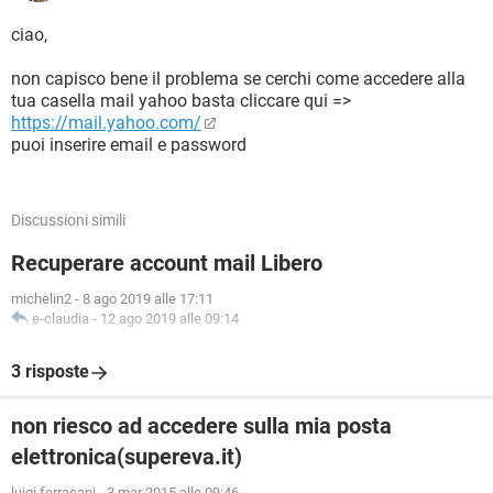
ciao,
non capisco bene il problema se cerchi come accedere alla
tua casella mail yahoo basta cliccare qui =>
https://mail.yahoo.com/
puoi inserire email e password
Discussioni simili
Recuperare account mail Libero
michelin2
-
8 ago 2019 alle 17:11
e-claudia
-
12 ago 2019 alle 09:14
3 risposte
non riesco ad accedere sulla mia posta
elettronica(supereva.it)
luigi ferracani
-
3 mar 2015 alle 09:46