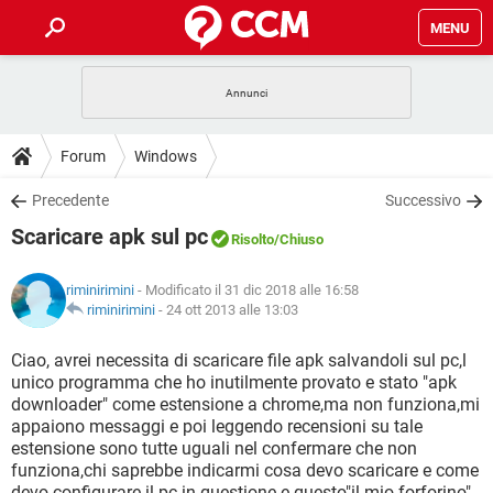
MENU
HOME
COVID-19
GAMING
GUIDE
Forum
Windows
INTRATTENIMENTO
ANDROID
COVID-19
GAMING
DOWNLOAD
Precedente
Successivo
iOS
WINDOWS 10
INTRATTENIMENTO
ANDROID
Scaricare apk sul pc
INSTAGRAM
COVID-19
WHATSAPP
GAMING
Risolto
/Chiuso
FORUM
iOS
WINDOWS 10
TIKTOK
INTRATTENIMENTO
FACEBOOK
ANDROID
riminirimini
- Modificato il 31 dic 2018 alle 16:58
INSTAGRAM
COVID-19
WHATSAPP
GAMING
GLOSSARIO
riminirimini
-
24 ott 2013 alle 13:03
HARDWARE
iOS
WINDOWS 10
TIKTOK
INTRATTENIMENTO
FACEBOOK
ANDROID
INSTAGRAM
COVID-19
WHATSAPP
GAMING
Ciao, avrei necessita di scaricare file apk salvandoli sul pc,l
HARDWARE
iOS
WINDOWS 10
unico programma che ho inutilmente provato e stato "apk
TIKTOK
INTRATTENIMENTO
FACEBOOK
ANDROID
downloader" come estensione a chrome,ma non funziona,mi
INSTAGRAM
WHATSAPP
appaiono messaggi e poi leggendo recensioni su tale
HARDWARE
iOS
WINDOWS 10
TIKTOK
FACEBOOK
estensione sono tutte uguali nel confermare che non
INSTAGRAM
WHATSAPP
funziona,chi saprebbe indicarmi cosa devo scaricare e come
HARDWARE
devo configurare il pc in questione e questo"il mio forforino"