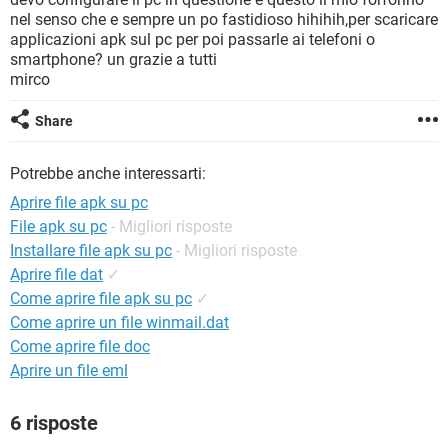
TIKTOK
FACEBOOK
nel senso che e sempre un po fastidioso hihihih,per scaricare
applicazioni apk sul pc per poi passarle ai telefoni o
HARDWARE
smartphone? un grazie a tutti
mirco
Share
Potrebbe anche interessarti:
Aprire file apk su pc
File apk su pc
- Migliori risposte
Installare file apk su pc
- Migliori risposte
Aprire file dat
✓
Come aprire file apk su pc
✓
Come aprire un file winmail.dat
Come aprire file doc
Aprire un file eml
6 risposte