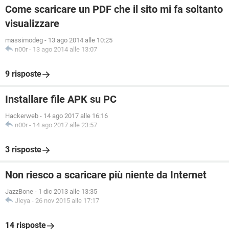
Come scaricare un PDF che il sito mi fa soltanto
visualizzare
massimodeg
-
13 ago 2014 alle 10:25
n00r
-
13 ago 2014 alle 13:07
9 risposte
Installare file APK su PC
Hackerweb
-
14 ago 2017 alle 16:16
n00r
-
14 ago 2017 alle 23:57
3 risposte
Non riesco a scaricare più niente da Internet
JazzBone
-
1 dic 2013 alle 13:35
Jieya
-
26 nov 2015 alle 17:17
14 risposte