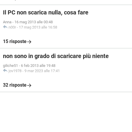
Il PC non scarica nulla, cosa fare
Anna
-
16 mag 2013 alle 00:48
n00r
-
17 mag 2013 alle 16:58
15 risposte
non sono in grado di scaricare più niente
giliche51
-
6 feb 2013 alle 19:48
jov1978
-
9 mar 2023 alle 17:41
32 risposte