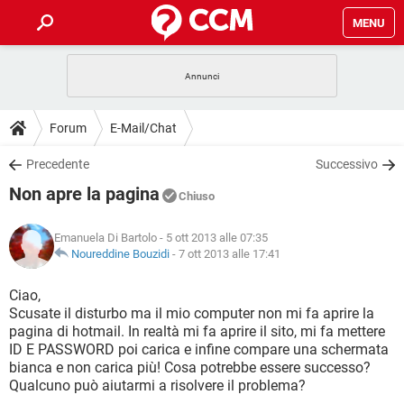
MENU
HOME
COVID-19
GAMING
GUIDE
Forum
E-Mail/Chat
INTRATTENIMENTO
ANDROID
COVID-19
GAMING
DOWNLOAD
Precedente
Successivo
iOS
WINDOWS 10
INTRATTENIMENTO
ANDROID
Non apre la pagina
INSTAGRAM
COVID-19
WHATSAPP
GAMING
Chiuso
FORUM
iOS
WINDOWS 10
TIKTOK
INTRATTENIMENTO
FACEBOOK
ANDROID
Emanuela Di Bartolo
- 5 ott 2013 alle 07:35
INSTAGRAM
COVID-19
WHATSAPP
GAMING
GLOSSARIO
Noureddine Bouzidi
-
7 ott 2013 alle 17:41
HARDWARE
iOS
WINDOWS 10
TIKTOK
INTRATTENIMENTO
FACEBOOK
ANDROID
INSTAGRAM
COVID-19
WHATSAPP
GAMING
Ciao,
HARDWARE
iOS
WINDOWS 10
Scusate il disturbo ma il mio computer non mi fa aprire la
TIKTOK
INTRATTENIMENTO
FACEBOOK
ANDROID
pagina di hotmail. In realtà mi fa aprire il sito, mi fa mettere
INSTAGRAM
WHATSAPP
ID E PASSWORD poi carica e infine compare una schermata
HARDWARE
iOS
WINDOWS 10
TIKTOK
FACEBOOK
bianca e non carica più! Cosa potrebbe essere successo?
INSTAGRAM
WHATSAPP
Qualcuno può aiutarmi a risolvere il problema?
HARDWARE