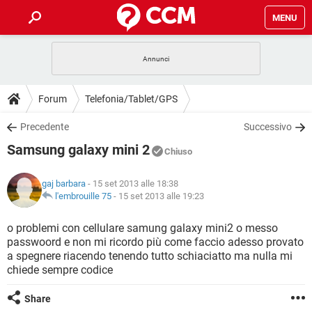
MENU
HOME
COVID-19
GAMING
GUIDE
Forum
Telefonia/Tablet/GPS
INTRATTENIMENTO
ANDROID
COVID-19
GAMING
DOWNLOAD
Precedente
Successivo
iOS
WINDOWS 10
INTRATTENIMENTO
ANDROID
Samsung galaxy mini 2
INSTAGRAM
COVID-19
WHATSAPP
GAMING
Chiuso
FORUM
iOS
WINDOWS 10
TIKTOK
INTRATTENIMENTO
FACEBOOK
ANDROID
gaj barbara
- 15 set 2013 alle 18:38
INSTAGRAM
COVID-19
WHATSAPP
GAMING
GLOSSARIO
l'embrouille 75
-
15 set 2013 alle 19:23
HARDWARE
iOS
WINDOWS 10
TIKTOK
INTRATTENIMENTO
FACEBOOK
ANDROID
INSTAGRAM
COVID-19
WHATSAPP
GAMING
o problemi con cellulare samung galaxy mini2 o messo
HARDWARE
iOS
WINDOWS 10
passwoord e non mi ricordo più come faccio adesso provato
TIKTOK
INTRATTENIMENTO
FACEBOOK
ANDROID
a spegnere riacendo tenendo tutto schiaciatto ma nulla mi
INSTAGRAM
WHATSAPP
chiede sempre codice
HARDWARE
iOS
WINDOWS 10
TIKTOK
FACEBOOK
INSTAGRAM
WHATSAPP
Share
HARDWARE