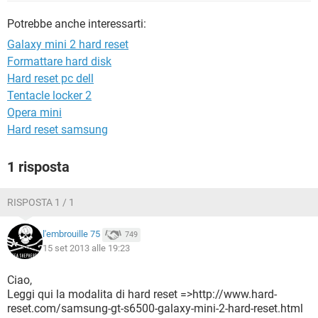
TIKTOK
FACEBOOK
Potrebbe anche interessarti:
HARDWARE
Galaxy mini 2 hard reset
Formattare hard disk
Hard reset pc dell
Tentacle locker 2
Opera mini
Hard reset samsung
1 risposta
RISPOSTA 1 / 1
l'embrouille 75
749
15 set 2013 alle 19:23
Ciao,
Leggi qui la modalita di hard reset =>http://www.hard-
reset.com/samsung-gt-s6500-galaxy-mini-2-hard-reset.html