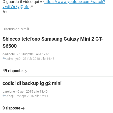
O guarda il video qui =>
https://www.youtube.com/watch?
v=dfWr8yjQofs
A+
Discussioni simili
Sblocco telefono Samsung Galaxy Mini 2 GT-
S6500
dadinoblu
-
18 lug 2013 alle 12:51
simmy69
-
23 feb 2018 alle 14:45
49 risposte
codici di backup lg g2 mini
barelone
-
6 gen 2015 alle 13:40
fhajk
-
22 apr 2016 alle 22:11
9 risposte