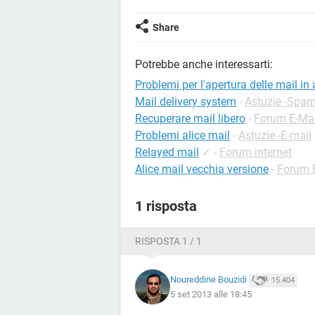
Share
Potrebbe anche interessarti:
Problemi per l'apertura delle mail in 
Mail delivery system
-
Astuzie -Spa
Recuperare mail libero
-
Forum E-Mai
Problemi alice mail
-
Astuzie -E-mail
Relayed mail
✓
-
Forum internet
Alice mail vecchia versione
-
Forum 
1 risposta
RISPOSTA 1 / 1
Noureddine Bouzidi
15.404
5 set 2013 alle 18:45