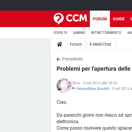
FORUM
GUIDE
COVID-19
GAMING
INTRATTENIMENTO
AN
Forum
E-Mail/Chat
Precedente
Problemi per l'apertura delle 
Olmo
- 5 set 2013 alle 18:43
Noureddine Bouzidi
-
5 set 2013 a
Ciao,
Da parecchi giorni non riesco ad apri
elettronica.
Come posso risolvere questo spiace