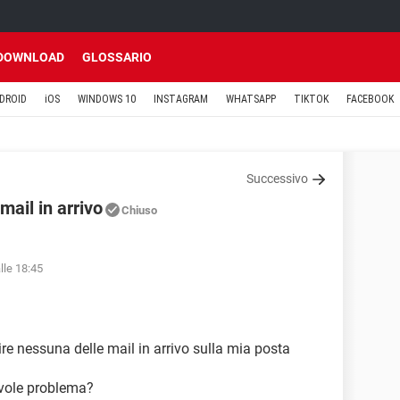
DOWNLOAD
GLOSSARIO
DROID
iOS
WINDOWS 10
INSTAGRAM
WHATSAPP
TIKTOK
FACEBOOK
Successivo
mail in arrivo
Chiuso
lle 18:45
re nessuna delle mail in arrivo sulla mia posta
vole problema?