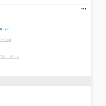
arrivo
m
l/Chat
E-Mail/Chat