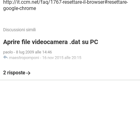
http://it.ccm.net/faq/1767-resettare-il-browser#resettare-
google-chrome
Discussioni simili
Aprire file videocamera .dat su PC
paolo
-
8 lug 2009 alle 14:46
maestropomponi
-
16 nov 2015 alle 20:15
2 risposte