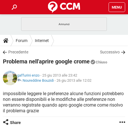
MENU
HOME
COVID-19
GAMING
GUIDE
Forum
Internet
INTRATTENIMENTO
ANDROID
COVID-19
GAMING
DOWNLOAD
Precedente
Successivo
iOS
WINDOWS 10
INTRATTENIMENTO
ANDROID
Problema nell'aprire google crome
INSTAGRAM
COVID-19
WHATSAPP
GAMING
Chiuso
FORUM
iOS
WINDOWS 10
TIKTOK
INTRATTENIMENTO
FACEBOOK
ANDROID
gaffurini enzo
- 25 giu 2013 alle 23:42
INSTAGRAM
COVID-19
WHATSAPP
GAMING
GLOSSARIO
Noureddine Bouzidi
-
26 giu 2013 alle 12:02
HARDWARE
iOS
WINDOWS 10
TIKTOK
INTRATTENIMENTO
FACEBOOK
ANDROID
INSTAGRAM
COVID-19
WHATSAPP
GAMING
impossibile leggere le preferenze alcune funzioni potrebbero
HARDWARE
iOS
WINDOWS 10
non essere disponibili e le modifiche alle preferenze non
TIKTOK
INTRATTENIMENTO
FACEBOOK
ANDROID
verranno registrate quando apro google crome come risolvo
INSTAGRAM
WHATSAPP
il problema grazie
HARDWARE
iOS
WINDOWS 10
TIKTOK
FACEBOOK
INSTAGRAM
WHATSAPP
Share
HARDWARE