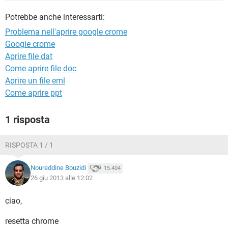
TIKTOK
FACEBOOK
Potrebbe anche interessarti:
HARDWARE
Problema nell'aprire google crome
Google crome
Aprire file dat
Come aprire file doc
Aprire un file eml
Come aprire ppt
1 risposta
RISPOSTA 1 / 1
Noureddine Bouzidi
15.404
26 giu 2013 alle 12:02
ciao,
resetta chrome